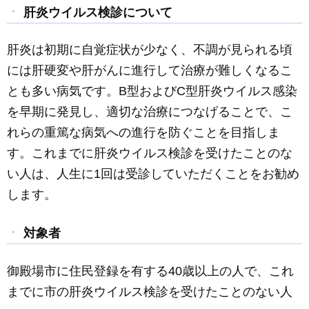
c
ail
ss
e
肝炎ウイルス検診について
e
e
肝炎は初期に自覚症状が少なく、不調が見られる頃
b
n
には肝硬変や肝がんに進行して治療が難しくなるこ
o
g
とも多い病気です。B型およびC型肝炎ウイルス感染
o
er
を早期に発見し、適切な治療につなげることで、こ
k
れらの重篤な病気への進行を防ぐことを目指しま
す。これまでに肝炎ウイルス検診を受けたことのな
い人は、人生に1回は受診していただくことをお勧め
します。
対象者
御殿場市に住民登録を有する40歳以上の人で、これ
までに市の肝炎ウイルス検診を受けたことのない人