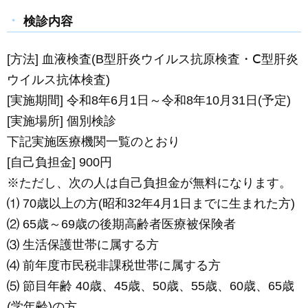
検診内容
[方法] 血液検査(B型肝炎ウイルス抗原検査・Ⅽ型肝炎
ウイルス抗体検査)
[実施期間] 令和8年6月1日～令和8年10月31日(予定)
[実施場所] 個別検診
下記実施医療機関一覧のとおり
[自己負担金] 900円
※ただし、次の人は自己負担金が無料になります。
⑴ 70歳以上の方(昭和32年4月1日までに生まれた方)
⑵ 65歳～69歳の後期高齢者医療被保険者
⑶ 生活保護世帯に属する方
⑷ 前年度市民税非課税世帯に属する方
⑸ 節目年齢 40歳、45歳、50歳、55歳、60歳、65歳
(学年齢)の方