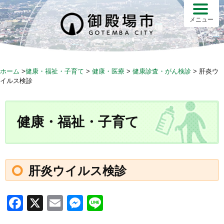
S
k
メニュー
i
p
t
o
ホーム
>
健康・福祉・子育て
>
健康・医療
>
健康診査・がん検診
>
肝炎ウ
c
イルス検診
o
n
t
健康・福祉・子育て
e
n
t
肝炎ウイルス検診
F
X
E
M
Li
a
m
e
n