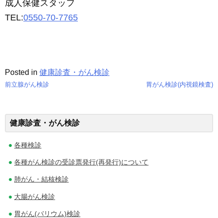
成人保健スタッフ
TEL:
0550-70-7765
Posted in
健康診査・がん検診
前立腺がん検診
胃がん検診(内視鏡検査)
投
稿
健康診査・がん検診
ナ
各種検診
ビ
各種がん検診の受診票発行(再発行)について
ゲ
肺がん・結核検診
ー
大腸がん検診
シ
胃がん(バリウム)検診