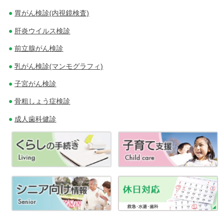
ョ
胃がん検診(内視鏡検査)
ン
肝炎ウイルス検診
前立腺がん検診
乳がん検診(マンモグラフィ)
子宮がん検診
骨粗しょう症検診
成人歯科健診