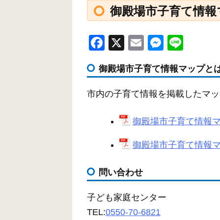
御殿場市子育て情報
F
X
E
M
Li
a
m
e
n
御殿場市子育て情報マップと
c
ail
ss
e
e
e
市内の子育て情報を掲載したマッ
b
n
o
g
御殿場市子育て情報マ
o
er
御殿場市子育て情報マ
k
問い合わせ
子ども家庭センター
TEL:
0550-70-6821