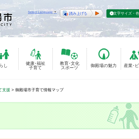
Select Language
▼
文字サイズ・
健康･福祉
教育･文化
らし
御殿場の魅力
産業･
子育て
スポーツ
て支援
>
御殿場市子育て情報マップ