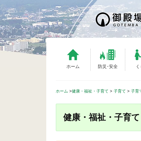
S
k
i
p
t
o
c
o
n
ホーム
防災･安全
く
t
e
n
ホーム
>
健康・福祉・子育て
>
子育て
>
子育
t
健康・福祉・子育て