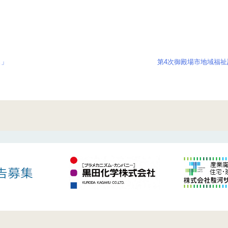
ュ」
第4次御殿場市地域福祉