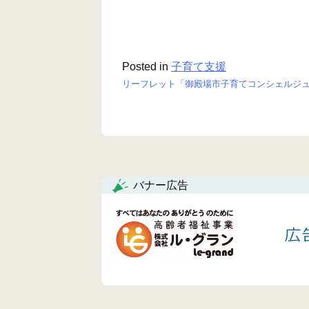
Posted in
子育て支援
リーフレット「御殿場市子育てコンシェルジ
投
稿
ナ
ビ
バナー広告
ゲ
ー
シ
ョ
ン