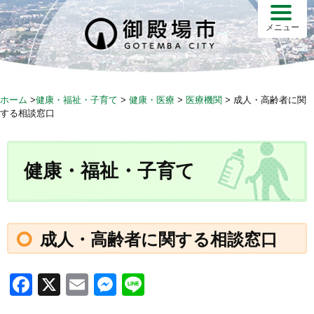
S
k
メニュー
i
p
t
o
ホーム
>
健康・福祉・子育て
>
健康・医療
>
医療機関
>
成人・高齢者に関
c
する相談窓口
o
n
t
健康・福祉・子育て
e
n
t
成人・高齢者に関する相談窓口
F
X
E
M
Li
a
m
e
n