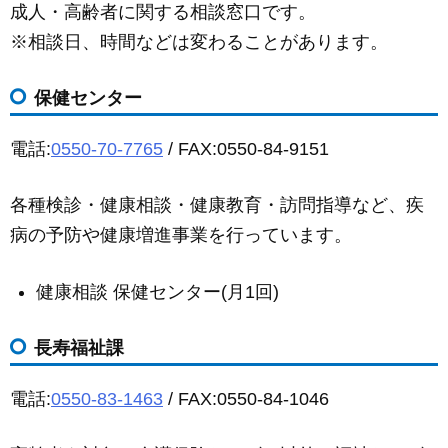
成人・高齢者に関する相談窓口です。
c
ail
ss
e
※相談日、時間などは変わることがあります。
e
e
b
n
保健センター
o
g
o
er
電話:
0550-70-7765
/ FAX:0550-84-9151
k
各種検診・健康相談・健康教育・訪問指導など、疾
病の予防や健康増進事業を行っています。
健康相談 保健センター(月1回)
長寿福祉課
電話:
0550-83-1463
/ FAX:0550-84-1046