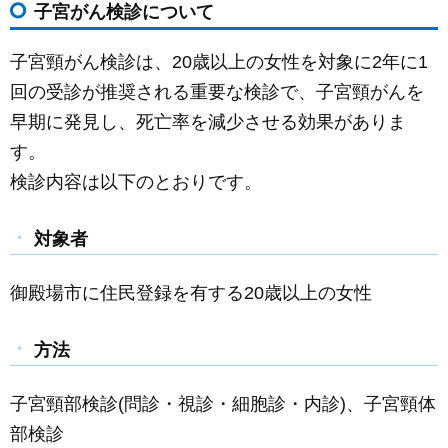
子宮がん検診について
c
ail
ss
e
e
e
子宮頸がん検診は、20歳以上の女性を対象に2年に1
b
n
回の受診が推奨される重要な検診で、子宮頸がんを
o
g
早期に発見し、死亡率を減少させる効果がありま
o
er
す。
k
検診内容は以下のとおりです。
対象者
御殿場市に住民登録を有する20歳以上の女性
方法
子宮頸部検診(問診・視診・細胞診・内診)、子宮頸体
部検診