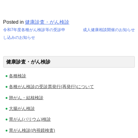
Posted in
健康診査・がん検診
令和7年度各種がん検診等の受診申
成人健康相談開催のお知らせ
投
し込みのお知らせ
稿
ナ
健康診査・がん検診
ビ
各種検診
ゲ
各種がん検診の受診票発行(再発行)について
ー
肺がん・結核検診
シ
大腸がん検診
ョ
胃がん(バリウム)検診
ン
胃がん検診(内視鏡検査)