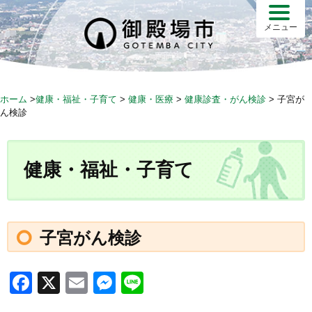
S
k
メニュー
i
p
t
o
ホーム
>
健康・福祉・子育て
>
健康・医療
>
健康診査・がん検診
>
子宮が
c
ん検診
o
n
t
健康・福祉・子育て
e
n
t
子宮がん検診
F
X
E
M
Li
a
m
e
n