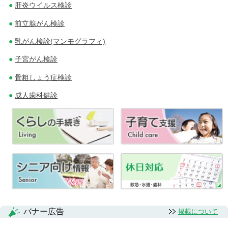
肝炎ウイルス検診
前立腺がん検診
乳がん検診(マンモグラフィ)
子宮がん検診
骨粗しょう症検診
成人歯科健診
バナー広告
掲載について