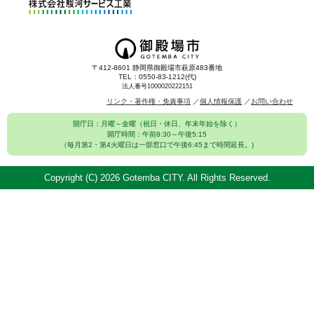
〒412-8601 静岡県御殿場市萩原483番地
TEL：0550-83-1212(代)
法人番号1000020222151
リンク・著作権・免責事項
個人情報保護
お問い合わせ
開庁日：月曜～金曜（祝日・休日、年末年始を除く）
開庁時間：午前8:30～午後5:15
（毎月第2・第4火曜日は一部窓口で午後6:45まで時間延長。)
Copyright (C)
2026 Gotemba CITY. All Rights Reserved.