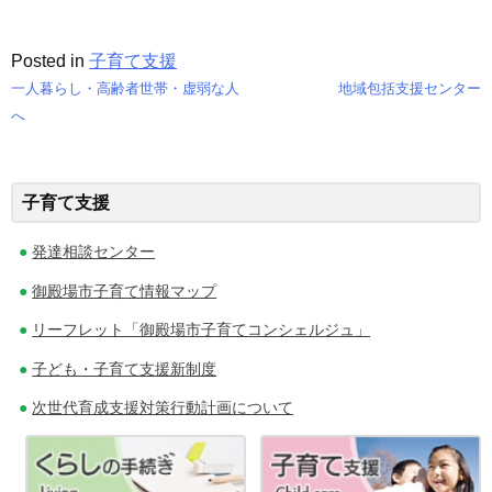
Posted in
子育て支援
一人暮らし・高齢者世帯・虚弱な人
地域包括支援センター
投
へ
稿
ナ
子育て支援
ビ
発達相談センター
ゲ
御殿場市子育て情報マップ
ー
リーフレット「御殿場市子育てコンシェルジュ」
シ
子ども・子育て支援新制度
ョ
次世代育成支援対策行動計画について
ン