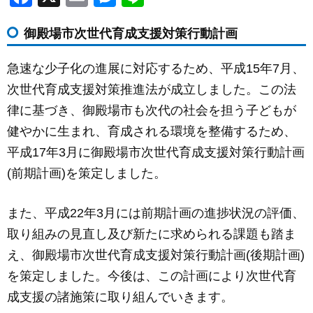
a
m
e
n
御殿場市次世代育成支援対策行動計画
c
ail
ss
e
e
e
急速な少子化の進展に対応するため、平成15年7月、
b
n
次世代育成支援対策推進法が成立しました。この法
o
g
律に基づき、御殿場市も次代の社会を担う子どもが
o
er
健やかに生まれ、育成される環境を整備するため、
k
平成17年3月に御殿場市次世代育成支援対策行動計画
(前期計画)を策定しました。
また、平成22年3月には前期計画の進捗状況の評価、
取り組みの見直し及び新たに求められる課題も踏ま
え、御殿場市次世代育成支援対策行動計画(後期計画)
を策定しました。今後は、この計画により次世代育
成支援の諸施策に取り組んでいきます。