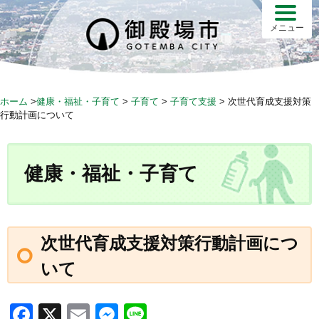
S
k
メニュー
i
p
t
o
ホーム
>
健康・福祉・子育て
>
子育て
>
子育て支援
>
次世代育成支援対策
c
行動計画について
o
n
t
健康・福祉・子育て
e
n
t
次世代育成支援対策行動計画につ
いて
F
X
E
M
Li