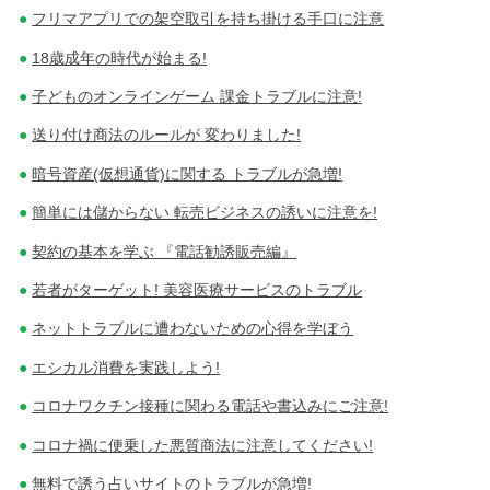
フリマアプリでの架空取引を持ち掛ける手口に注意
18歳成年の時代が始まる!
子どものオンラインゲーム 課金トラブルに注意!
送り付け商法のルールが 変わりました!
暗号資産(仮想通貨)に関する トラブルが急増!
簡単には儲からない 転売ビジネスの誘いに注意を!
契約の基本を学ぶ 『電話勧誘販売編』
若者がターゲット! 美容医療サービスのトラブル
ネットトラブルに遭わないための心得を学ぼう
エシカル消費を実践しよう!
コロナワクチン接種に関わる電話や書込みにご注意!
コロナ禍に便乗した悪質商法に注意してください!
無料で誘う占いサイトのトラブルが急増!