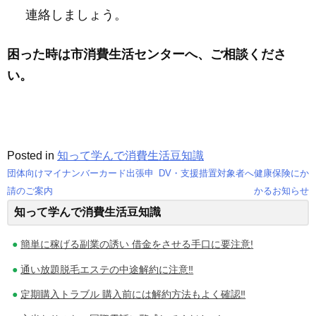
連絡しましょう。
困った時は市消費生活センターへ、ご相談くださ
い。
Posted in
知って学んで消費生活豆知識
団体向けマイナンバーカード出張申
DV・支援措置対象者へ健康保険にか
投
請のご案内
かるお知らせ
知って学んで消費生活豆知識
稿
ナ
簡単に稼げる副業の誘い 借金をさせる手口に要注意!
ビ
通い放題脱毛エステの中途解約に注意‼
ゲ
定期購入トラブル 購入前には解約方法もよく確認‼