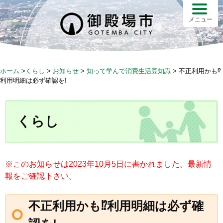
S
k
メニュー
i
p
t
o
ホーム
>
くらし
>
お知らせ
>
知って学んで消費生活豆知識
>
不正利用かも⁉
c
利用明細は必ず確認を!
o
n
t
くらし
e
n
t
※このお知らせは2023年10月5日に書かれました。最新情
報をご確認下さい。
不正利用かも⁉利用明細は必ず確