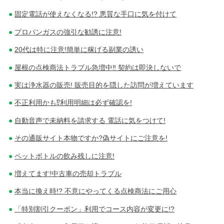
固定電話が使えなくなる!? 悪質な手口に気を付けて
プロパンガスの強引な勧誘に注意!
20代は特に注意!簡単に稼げる副業の誘い
屋根の点検商法トラブル急増中‼ 契約は即決しないで
実は浄水器の販売! 販売目的を隠した訪問が増えています
不正利用かも⁉利用明細は必ず確認を!
自動音声で未納料を請求する 電話に気をつけて!
その通販サイト本物ですか?偽サイトにご注意を!
ペットボトルの飲み残しに注意!
増えてます!中古車の売却トラブル
本当に換え時!? 不意にやってくる点検商法にご用心
「特別割引クーポン」利用でコース内容が変更に!?