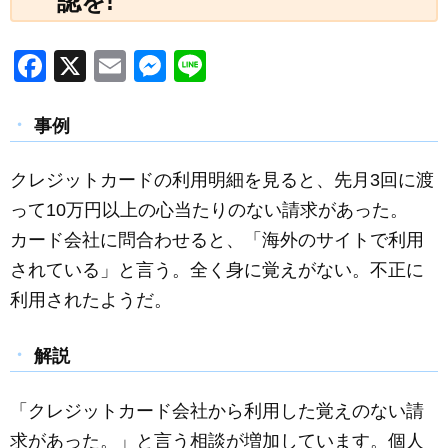
認を!
F
X
E
M
Li
a
m
e
n
c
ail
ss
e
事例
e
e
クレジットカードの利用明細を見ると、先月3回に渡
b
n
って10万円以上の心当たりのない請求があった。
o
g
カード会社に問合わせると、「海外のサイトで利用
o
er
されている」と言う。全く身に覚えがない。不正に
k
利用されたようだ。
解説
「クレジットカード会社から利用した覚えのない請
求があった。」と言う相談が増加しています。個人