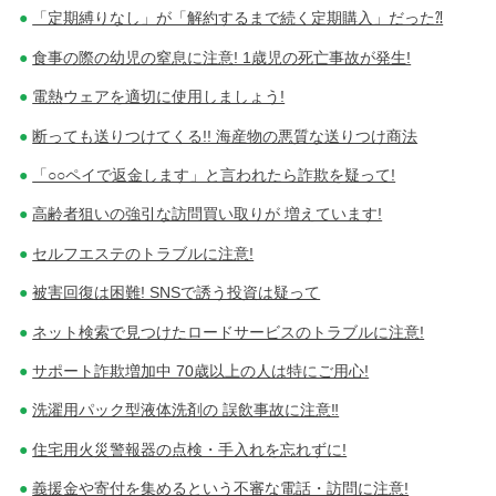
「定期縛りなし」が「解約するまで続く定期購入」だった⁈
食事の際の幼児の窒息に注意! 1歳児の死亡事故が発生!
電熱ウェアを適切に使用しましょう!
断っても送りつけてくる!! 海産物の悪質な送りつけ商法
「○○ペイで返金します」と言われたら詐欺を疑って!
高齢者狙いの強引な訪問買い取りが 増えています!
セルフエステのトラブルに注意!
被害回復は困難! SNSで誘う投資は疑って
ネット検索で見つけたロードサービスのトラブルに注意!
サポート詐欺増加中 70歳以上の人は特にご用心!
洗濯用パック型液体洗剤の 誤飲事故に注意‼
住宅用火災警報器の点検・手入れを忘れずに!
義援金や寄付を集めるという不審な電話・訪問に注意!