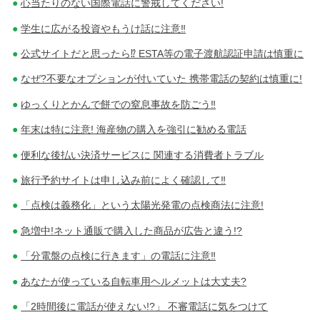
心当たりのない国際電話に警戒してください!
ー
学生に広がる投資やもうけ話に注意‼
シ
公式サイトだと思ったら⁉ ESTA等の電子渡航認証申請は慎重に
ョ
なぜ?不要なオプションが付いていた 携帯電話の契約は慎重に!
ン
ゆっくりとかんで餅での窒息事故を防ごう‼
年末は特に注意! 海産物の購入を強引に勧める電話
便利な後払い決済サービスに 関連する消費者トラブル
旅行予約サイトは申し込み前によく確認して‼
「点検は義務化」という太陽光発電の点検商法に注意!
急増中!ネット通販で購入した商品が広告と違う!?
「分電盤の点検に行きます」の電話に注意‼
あなたが使っている自転車用ヘルメットは大丈夫?
「2時間後に電話が使えない!?」 不審電話に気をつけて