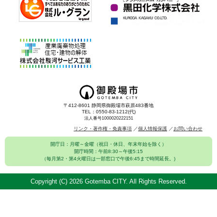
〒412-8601 静岡県御殿場市萩原483番地
TEL：0550-83-1212(代)
法人番号1000020222151
リンク・著作権・免責事項
個人情報保護
お問い合わせ
開庁日：月曜～金曜（祝日・休日、年末年始を除く）
開庁時間：午前8:30～午後5:15
（毎月第2・第4火曜日は一部窓口で午後6:45まで時間延長。)
Copyright (C)
2026 Gotemba CITY. All Rights Reserved.