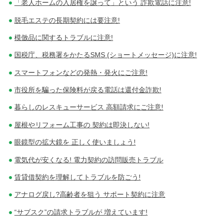
「老人ホームの入居権を譲って」という 詐欺電話に注意!
脱毛エステの長期契約には要注意!
模倣品に関するトラブルに注意!
国税庁、税務署をかたるSMS (ショートメッセージ)に注意!
スマートフォンなどの発熱・発火にご注意!
市役所を騙った保険料が戻る電話は還付金詐欺!
暮らしのレスキューサービス 高額請求にご注意!
屋根やリフォーム工事の 契約は即決しない!
眼鏡型の拡大鏡を 正しく使いましょう!
電気代が安くなる! 電力契約の訪問販売トラブル
賃貸借契約を理解してトラブルを防ごう!
アナログ戻し?高齢者を狙う サポート契約に注意
“サブスク”の請求トラブルが 増えています!