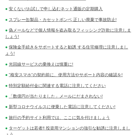
安くない!お試しで申し込むネット通販の定期購入
スプレー缶製品・カセットボンベ 正しい廃棄で事故防止!
偽メールなどで個人情報を盗み取るフィッシング詐欺に注意しま
しょう!
保険金手続きをサポートすると勧誘 する住宅修理に注意しまし
ょう!
光回線サービスの乗換えは慎重に!
”格安スマホ”の契約前に、使用方法やサポート内容の確認を!
特別定額給付金に関連する電話に注意してください
「数億円が当たりました」メールにだまされない!
新型コロナウイルスに便乗した電話に注意してください!
旅行の予約サイト利用では、ここに気を付けましょう
ターゲットは若者‼ 投資用マンションの強引な勧誘に注意しまし
ょう