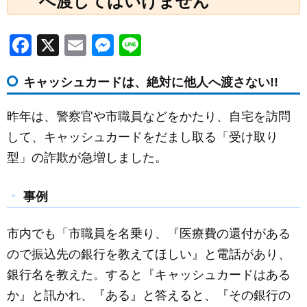
へ渡してはいけません
F
X
E
M
Li
a
m
e
n
キャッシュカードは、絶対に他人へ渡さない!!
c
ail
ss
e
e
e
昨年は、警察官や市職員などをかたり、自宅を訪問
b
n
して、キャッシュカードをだまし取る「受け取り
o
g
型」の詐欺が急増しました。
o
er
k
事例
市内でも「市職員を名乗り、『医療費の還付がある
ので振込先の銀行を教えてほしい』と電話があり、
銀行名を教えた。すると『キャッシュカードはある
か』と訊かれ、『ある』と答えると、『その銀行の