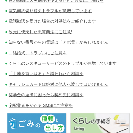
家の修繕に火災保険が使える!?甘い言葉にご用心を
電気契約切り替えトラブルが急増しています
電話勧誘を受けた場合の対処法をご紹介します
改元に便乗した悪質商法にご注意!
知らない番号からの電話は「アポ電」かもしれません
「結婚式」トラブルにご注意を
くらしのレスキューサービスのトラブルが急増しています
「土地を買い取る」と誘われたら相談を
キャッシュカードは絶対に他人へ渡してはいけません
奨学金の返済に困ったら契約先に相談を
宅配業者をかたる SMSにご注意を