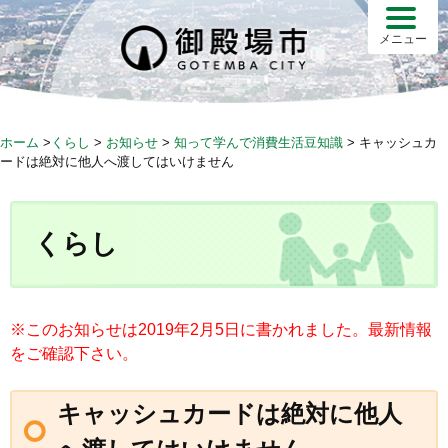
S
k
メニュー
i
p
t
o
ホーム
>
くらし
>
お知らせ
>
知って学んで消費生活豆知識
>
キャッシュカ
c
ードは絶対に他人へ渡してはいけません
o
n
t
くらし
e
n
t
※このお知らせは2019年2月5日に書かれました。最新情報
をご確認下さい。
キャッシュカードは絶対に他人