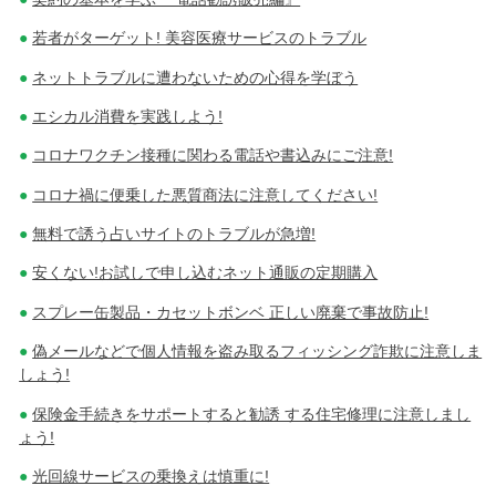
若者がターゲット! 美容医療サービスのトラブル
ネットトラブルに遭わないための心得を学ぼう
エシカル消費を実践しよう!
コロナワクチン接種に関わる電話や書込みにご注意!
コロナ禍に便乗した悪質商法に注意してください!
無料で誘う占いサイトのトラブルが急増!
安くない!お試しで申し込むネット通販の定期購入
スプレー缶製品・カセットボンベ 正しい廃棄で事故防止!
偽メールなどで個人情報を盗み取るフィッシング詐欺に注意しま
しょう!
保険金手続きをサポートすると勧誘 する住宅修理に注意しまし
ょう!
光回線サービスの乗換えは慎重に!