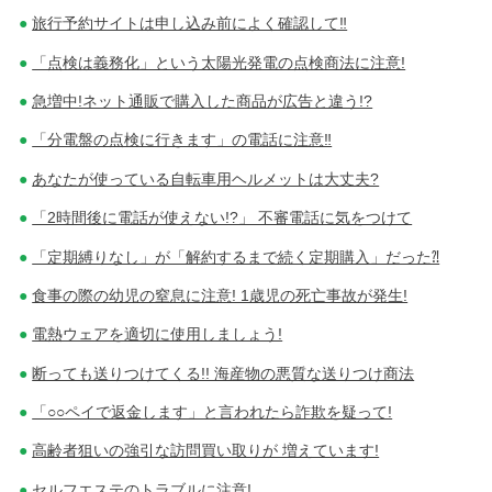
旅行予約サイトは申し込み前によく確認して‼
「点検は義務化」という太陽光発電の点検商法に注意!
急増中!ネット通販で購入した商品が広告と違う!?
「分電盤の点検に行きます」の電話に注意‼
あなたが使っている自転車用ヘルメットは大丈夫?
「2時間後に電話が使えない!?」 不審電話に気をつけて
「定期縛りなし」が「解約するまで続く定期購入」だった⁈
食事の際の幼児の窒息に注意! 1歳児の死亡事故が発生!
電熱ウェアを適切に使用しましょう!
断っても送りつけてくる!! 海産物の悪質な送りつけ商法
「○○ペイで返金します」と言われたら詐欺を疑って!
高齢者狙いの強引な訪問買い取りが 増えています!
セルフエステのトラブルに注意!