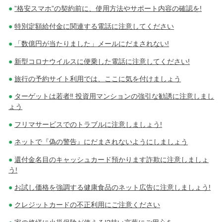
”格安スマホ”の契約前に、使用方法やサポート内容の確認を!
特別定額給付金に関連する電話に注意してください
「数億円が当たりました」メールにだまされない!
新型コロナウイルスに便乗した電話に注意してください!
旅行の予約サイト利用では、ここに気を付けましょう
ターゲットは若者‼ 投資用マンションの強引な勧誘に注意しまし
ょう
フリマサービスでのトラブルに注意しましょう!
ネットで『偽の警告』にだまされないようにしましょう
還付金名目のキャッシュカード預かります詐欺に注意しましょ
う!
お試し価格を強調する健康食品のネット広告に注意しましょう!
クレジットカードの不正利用にご注意ください