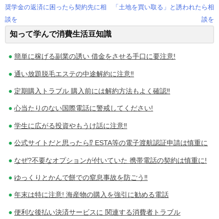
奨学金の返済に困ったら契約先に相
「土地を買い取る」と誘われたら相
投
談を
談を
知って学んで消費生活豆知識
稿
ナ
簡単に稼げる副業の誘い 借金をさせる手口に要注意!
ビ
通い放題脱毛エステの中途解約に注意‼
ゲ
定期購入トラブル 購入前には解約方法もよく確認‼
心当たりのない国際電話に警戒してください!
ー
学生に広がる投資やもうけ話に注意‼
シ
公式サイトだと思ったら⁉ ESTA等の電子渡航認証申請は慎重に
ョ
なぜ?不要なオプションが付いていた 携帯電話の契約は慎重に!
ン
ゆっくりとかんで餅での窒息事故を防ごう‼
年末は特に注意! 海産物の購入を強引に勧める電話
便利な後払い決済サービスに 関連する消費者トラブル