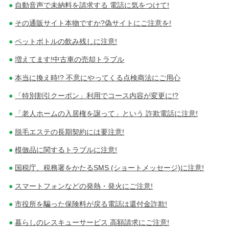
自動音声で未納料を請求する 電話に気をつけて!
その通販サイト本物ですか?偽サイトにご注意を!
ペットボトルの飲み残しに注意!
増えてます!中古車の売却トラブル
本当に換え時!? 不意にやってくる点検商法にご用心
「特別割引クーポン」利用でコース内容が変更に!?
「老人ホームの入居権を譲って」という 詐欺電話に注意!
脱毛エステの長期契約には要注意!
模倣品に関するトラブルに注意!
国税庁、税務署をかたるSMS (ショートメッセージ)に注意!
スマートフォンなどの発熱・発火にご注意!
市役所を騙った保険料が戻る電話は還付金詐欺!
暮らしのレスキューサービス 高額請求にご注意!