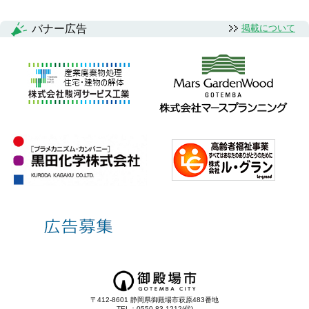
バナー広告
掲載について
〒412-8601 静岡県御殿場市萩原483番地
TEL：0550-83-1212(代)