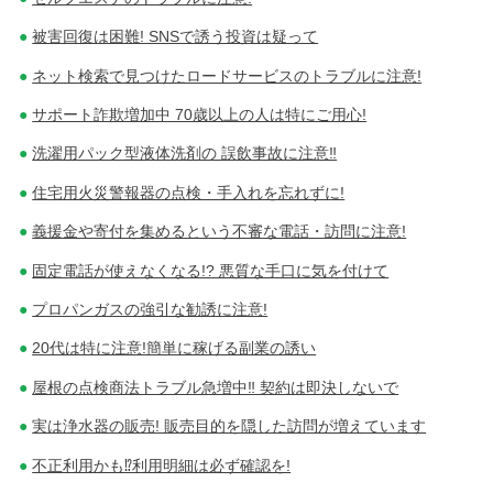
被害回復は困難! SNSで誘う投資は疑って
ネット検索で見つけたロードサービスのトラブルに注意!
サポート詐欺増加中 70歳以上の人は特にご用心!
洗濯用パック型液体洗剤の 誤飲事故に注意‼
住宅用火災警報器の点検・手入れを忘れずに!
義援金や寄付を集めるという不審な電話・訪問に注意!
固定電話が使えなくなる!? 悪質な手口に気を付けて
プロパンガスの強引な勧誘に注意!
20代は特に注意!簡単に稼げる副業の誘い
屋根の点検商法トラブル急増中‼ 契約は即決しないで
実は浄水器の販売! 販売目的を隠した訪問が増えています
不正利用かも⁉利用明細は必ず確認を!