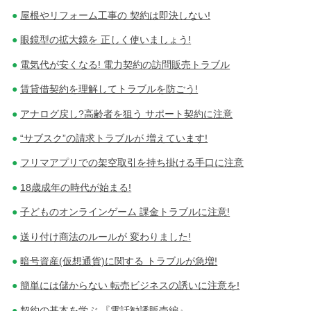
屋根やリフォーム工事の 契約は即決しない!
眼鏡型の拡大鏡を 正しく使いましょう!
電気代が安くなる! 電力契約の訪問販売トラブル
賃貸借契約を理解してトラブルを防ごう!
アナログ戻し?高齢者を狙う サポート契約に注意
“サブスク”の請求トラブルが 増えています!
フリマアプリでの架空取引を持ち掛ける手口に注意
18歳成年の時代が始まる!
子どものオンラインゲーム 課金トラブルに注意!
送り付け商法のルールが 変わりました!
暗号資産(仮想通貨)に関する トラブルが急増!
簡単には儲からない 転売ビジネスの誘いに注意を!
契約の基本を学ぶ 『電話勧誘販売編』