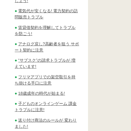
しょう!
電気代が安くなる! 電力契約の訪
問販売トラブル
賃貸借契約を理解してトラブル
を防ごう!
アナログ戻し?高齢者を狙う サポ
ート契約に注意
“サブスク”の請求トラブルが 増
えています!
フリマアプリでの架空取引を持
ち掛ける手口に注意
18歳成年の時代が始まる!
子どものオンラインゲーム 課金
トラブルに注意!
送り付け商法のルールが 変わり
ました!