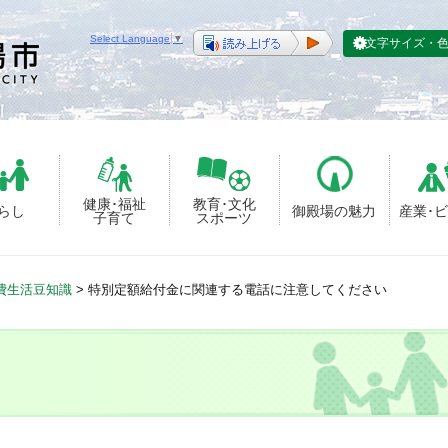
Select Language
▼
文字サイズ・
健康･福祉
教育･文化
らし
御殿場の魅力
産業･
子育て
スポーツ
費生活豆知識
>
特別定額給付金に関連する電話に注意してください