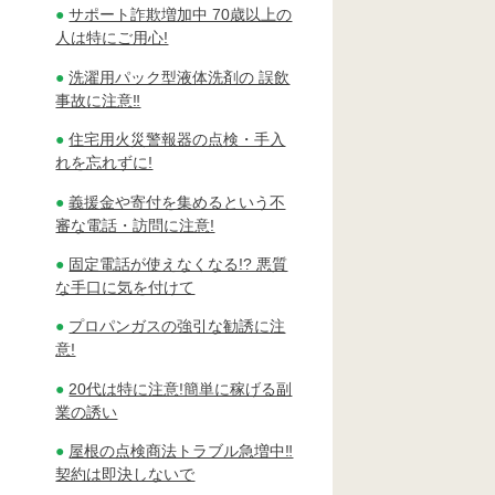
サポート詐欺増加中 70歳以上の
人は特にご用心!
洗濯用パック型液体洗剤の 誤飲
事故に注意‼
住宅用火災警報器の点検・手入
れを忘れずに!
義援金や寄付を集めるという不
審な電話・訪問に注意!
固定電話が使えなくなる!? 悪質
な手口に気を付けて
プロパンガスの強引な勧誘に注
意!
20代は特に注意!簡単に稼げる副
業の誘い
屋根の点検商法トラブル急増中‼
契約は即決しないで