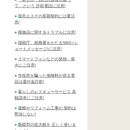
て」という 詐欺電話に注意!
脱毛エステの長期契約には要注
意!
模倣品に関するトラブルに注意!
国税庁、税務署をかたるSMS (シ
ョートメッセージ)に注意!
スマートフォンなどの発熱・発
火にご注意!
市役所を騙った保険料が戻る電
話は還付金詐欺!
暮らしのレスキューサービス 高
額請求にご注意!
屋根やリフォーム工事の 契約は
即決しない!
眼鏡型の拡大鏡を 正しく使いま