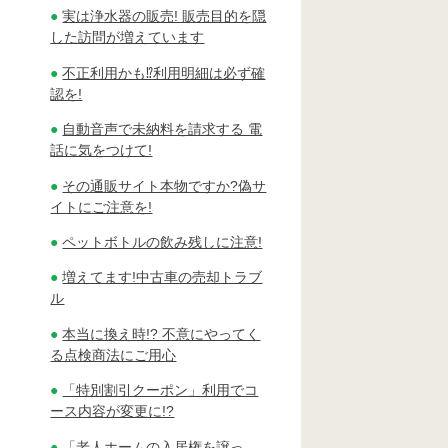
実は浄水器の販売! 販売目的を隠
した訪問が増えています
不正利用かも⁉利用明細は必ず確
認を!
自動音声で未納料を請求する 電
話に気をつけて!
その通販サイト本物ですか?偽サ
イトにご注意を!
ペットボトルの飲み残しに注意!
増えてます!中古車の売却トラブ
ル
本当に換え時!? 不意にやってく
る点検商法にご用心
「特別割引クーポン」利用でコ
ース内容が変更に!?
「老人ホームの入居権を譲っ