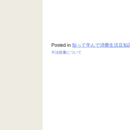
Posted in
知って学んで消費生活豆知
不法投棄について
投
稿
ナ
ビ
ゲ
ー
シ