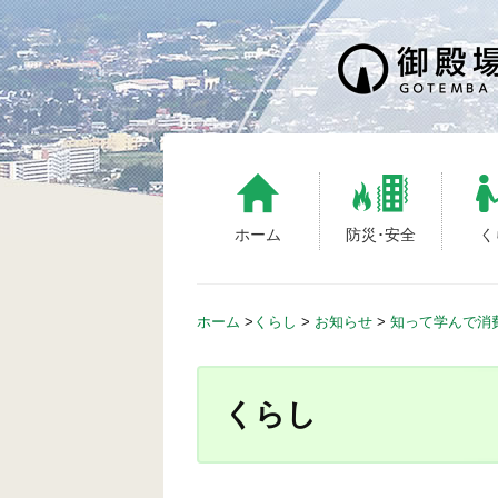
S
k
i
p
t
o
c
o
n
ホーム
防災･安全
く
t
e
n
ホーム
>
くらし
>
お知らせ
>
知って学んで消
t
くらし