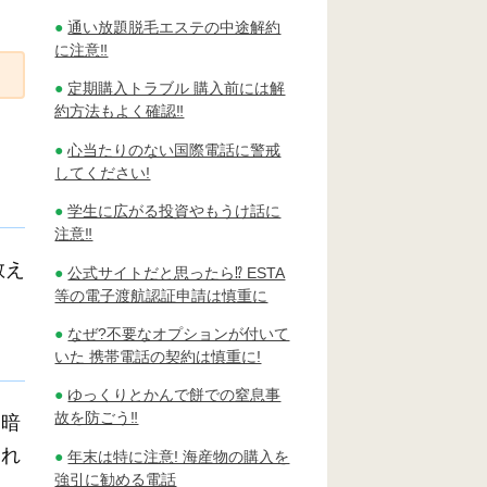
通い放題脱毛エステの中途解約
に注意‼
定期購入トラブル 購入前には解
約方法もよく確認‼
心当たりのない国際電話に警戒
してください!
学生に広がる投資やもうけ話に
注意‼
教え
公式サイトだと思ったら⁉ ESTA
等の電子渡航認証申請は慎重に
なぜ?不要なオプションが付いて
いた 携帯電話の契約は慎重に!
ゆっくりとかんで餅での窒息事
故を防ごう‼
て暗
られ
年末は特に注意! 海産物の購入を
強引に勧める電話