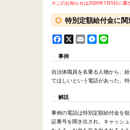
※このお知らせは2020年7月5日に
特別定額給付金に関
F
X
E
M
Li
a
m
e
n
c
ail
ss
e
事例
e
e
自治体職員を名乗る人物から、給
b
n
てほしいという電話があった。特
o
g
o
er
解説
k
事例の電話は特別定額給付金を狙
証番号を聞き出され、キャッシュ