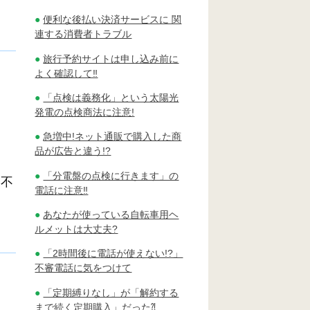
便利な後払い決済サービスに 関
連する消費者トラブル
旅行予約サイトは申し込み前に
よく確認して‼
「点検は義務化」という太陽光
発電の点検商法に注意!
急増中!ネット通販で購入した商
品が広告と違う!?
「分電盤の点検に行きます」の
。不
電話に注意‼
あなたが使っている自転車用ヘ
ルメットは大丈夫?
「2時間後に電話が使えない!?」
不審電話に気をつけて
「定期縛りなし」が「解約する
まで続く定期購入」だった⁈