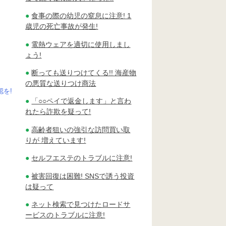
食事の際の幼児の窒息に注意! 1
歳児の死亡事故が発生!
電熱ウェアを適切に使用しまし
ょう!
断っても送りつけてくる!! 海産物
の悪質な送りつけ商法
を!
「○○ペイで返金します」と言わ
れたら詐欺を疑って!
高齢者狙いの強引な訪問買い取
りが 増えています!
セルフエステのトラブルに注意!
被害回復は困難! SNSで誘う投資
は疑って
ネット検索で見つけたロードサ
ービスのトラブルに注意!