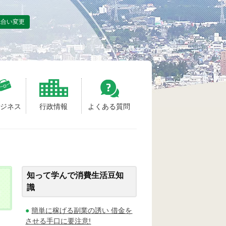
色合い変更
ビジネス
行政情報
よくある質問
知って学んで消費生活豆知
識
簡単に稼げる副業の誘い 借金を
させる手口に要注意!