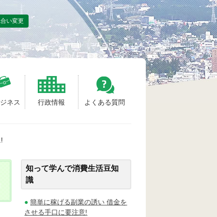
色合い変更
ビジネス
行政情報
よくある質問
!
知って学んで消費生活豆知
識
簡単に稼げる副業の誘い 借金を
させる手口に要注意!