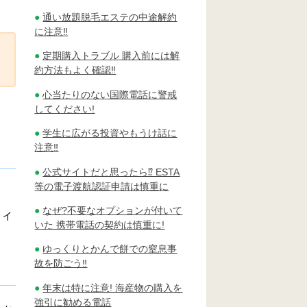
通い放題脱毛エステの中途解約
に注意‼
定期購入トラブル 購入前には解
約方法もよく確認‼
心当たりのない国際電話に警戒
してください!
学生に広がる投資やもうけ話に
注意‼
公式サイトだと思ったら⁉ ESTA
等の電子渡航認証申請は慎重に
し
なぜ?不要なオプションが付いて
ティ
いた 携帯電話の契約は慎重に!
ゆっくりとかんで餅での窒息事
故を防ごう‼
年末は特に注意! 海産物の購入を
強引に勧める電話