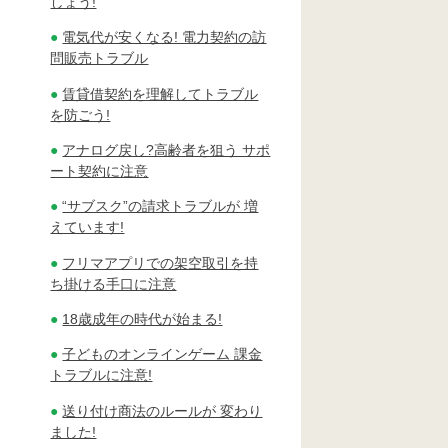
しょう!
電気代が安くなる! 電力契約の訪
問販売トラブル
賃貸借契約を理解してトラブル
を防ごう!
アナログ戻し?高齢者を狙う サポ
ート契約に注意
“サブスク”の請求トラブルが 増
えています!
フリマアプリでの架空取引を持
ち掛ける手口に注意
18歳成年の時代が始まる!
子どものオンラインゲーム 課金
トラブルに注意!
送り付け商法のルールが 変わり
ました!