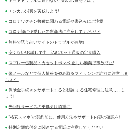
ネットトラブルに遭わないための心得を学ぼう
エシカル消費を実践しよう!
コロナワクチン接種に関わる電話や書込みにご注意!
コロナ禍に便乗した悪質商法に注意してください!
無料で誘う占いサイトのトラブルが急増!
安くない!お試しで申し込むネット通販の定期購入
スプレー缶製品・カセットボンベ 正しい廃棄で事故防止!
偽メールなどで個人情報を盗み取るフィッシング詐欺に注意しま
しょう!
保険金手続きをサポートすると勧誘 する住宅修理に注意しまし
ょう!
光回線サービスの乗換えは慎重に!
”格安スマホ”の契約前に、使用方法やサポート内容の確認を!
特別定額給付金に関連する電話に注意してください