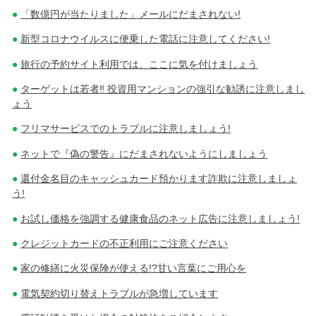
「数億円が当たりました」メールにだまされない!
新型コロナウイルスに便乗した電話に注意してください!
旅行の予約サイト利用では、ここに気を付けましょう
ターゲットは若者‼ 投資用マンションの強引な勧誘に注意しまし
ょう
フリマサービスでのトラブルに注意しましょう!
ネットで『偽の警告』にだまされないようにしましょう
還付金名目のキャッシュカード預かります詐欺に注意しましょ
う!
お試し価格を強調する健康食品のネット広告に注意しましょう!
クレジットカードの不正利用にご注意ください
家の修繕に火災保険が使える!?甘い言葉にご用心を
電気契約切り替えトラブルが急増しています