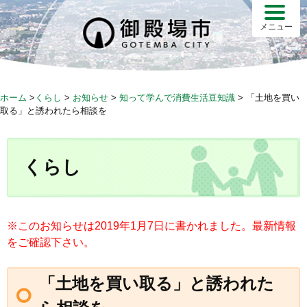
S
k
メニュー
i
p
t
o
ホーム
>
くらし
>
お知らせ
>
知って学んで消費生活豆知識
>
「土地を買い
c
取る」と誘われたら相談を
o
n
t
くらし
e
n
t
※このお知らせは2019年1月7日に書かれました。最新情報
をご確認下さい。
「土地を買い取る」と誘われた