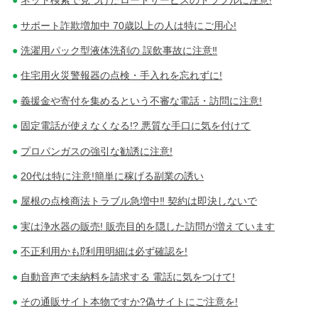
ネット検索で見つけたロードサービスのトラブルに注意!
サポート詐欺増加中 70歳以上の人は特にご用心!
洗濯用パック型液体洗剤の 誤飲事故に注意‼
住宅用火災警報器の点検・手入れを忘れずに!
義援金や寄付を集めるという不審な電話・訪問に注意!
固定電話が使えなくなる!? 悪質な手口に気を付けて
プロパンガスの強引な勧誘に注意!
20代は特に注意!簡単に稼げる副業の誘い
屋根の点検商法トラブル急増中‼ 契約は即決しないで
実は浄水器の販売! 販売目的を隠した訪問が増えています
不正利用かも⁉利用明細は必ず確認を!
自動音声で未納料を請求する 電話に気をつけて!
その通販サイト本物ですか?偽サイトにご注意を!