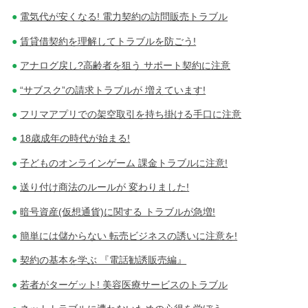
電気代が安くなる! 電力契約の訪問販売トラブル
賃貸借契約を理解してトラブルを防ごう!
アナログ戻し?高齢者を狙う サポート契約に注意
“サブスク”の請求トラブルが 増えています!
フリマアプリでの架空取引を持ち掛ける手口に注意
18歳成年の時代が始まる!
子どものオンラインゲーム 課金トラブルに注意!
送り付け商法のルールが 変わりました!
暗号資産(仮想通貨)に関する トラブルが急増!
簡単には儲からない 転売ビジネスの誘いに注意を!
契約の基本を学ぶ 『電話勧誘販売編』
若者がターゲット! 美容医療サービスのトラブル