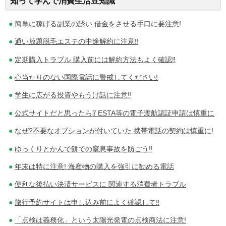
知って学んで消費生活豆知識
稿
ナ
簡単に稼げる副業の誘い 借金をさせる手口に要注意!
ビ
通い放題脱毛エステの中途解約に注意‼
ゲ
定期購入トラブル 購入前には解約方法もよく確認‼
心当たりのない国際電話に警戒してください!
ー
学生に広がる投資やもうけ話に注意‼
シ
公式サイトだと思ったら⁉ ESTA等の電子渡航認証申請は慎重に
ョ
なぜ?不要なオプションが付いていた 携帯電話の契約は慎重に!
ン
ゆっくりとかんで餅での窒息事故を防ごう‼
年末は特に注意! 海産物の購入を強引に勧める電話
便利な後払い決済サービスに 関連する消費者トラブル
旅行予約サイトは申し込み前によく確認して‼
「点検は義務化」という太陽光発電の点検商法に注意!