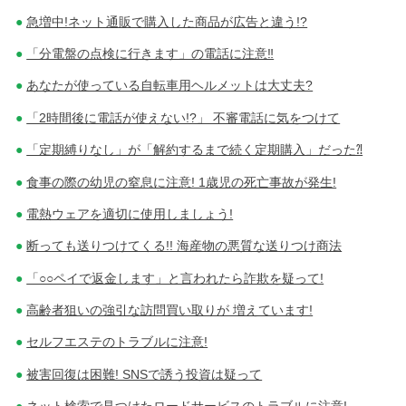
急増中!ネット通販で購入した商品が広告と違う!?
「分電盤の点検に行きます」の電話に注意‼
あなたが使っている自転車用ヘルメットは大丈夫?
「2時間後に電話が使えない!?」 不審電話に気をつけて
「定期縛りなし」が「解約するまで続く定期購入」だった⁈
食事の際の幼児の窒息に注意! 1歳児の死亡事故が発生!
電熱ウェアを適切に使用しましょう!
断っても送りつけてくる!! 海産物の悪質な送りつけ商法
「○○ペイで返金します」と言われたら詐欺を疑って!
高齢者狙いの強引な訪問買い取りが 増えています!
セルフエステのトラブルに注意!
被害回復は困難! SNSで誘う投資は疑って