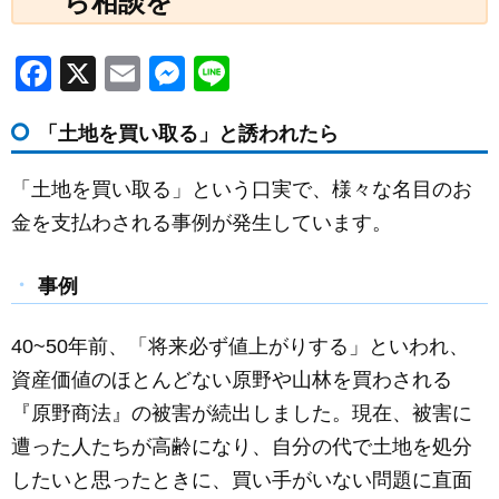
ら相談を
F
X
E
M
Li
a
m
e
n
「土地を買い取る」と誘われたら
c
ail
ss
e
e
e
「土地を買い取る」という口実で、様々な名目のお
b
n
金を支払わされる事例が発生しています。
o
g
o
er
事例
k
40~50年前、「将来必ず値上がりする」といわれ、
資産価値のほとんどない原野や山林を買わされる
『原野商法』の被害が続出しました。現在、被害に
遭った人たちが高齢になり、自分の代で土地を処分
したいと思ったときに、買い手がいない問題に直面