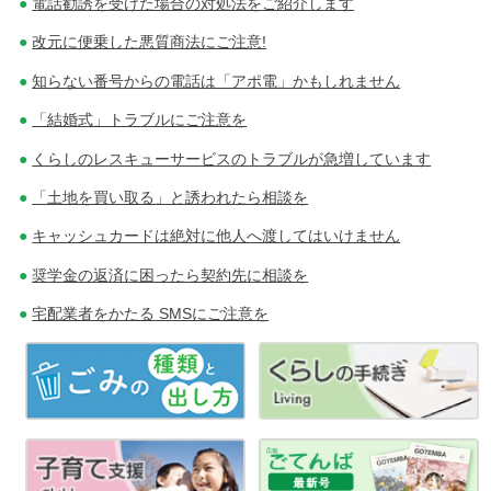
電話勧誘を受けた場合の対処法をご紹介します
改元に便乗した悪質商法にご注意!
知らない番号からの電話は「アポ電」かもしれません
「結婚式」トラブルにご注意を
くらしのレスキューサービスのトラブルが急増しています
「土地を買い取る」と誘われたら相談を
キャッシュカードは絶対に他人へ渡してはいけません
奨学金の返済に困ったら契約先に相談を
宅配業者をかたる SMSにご注意を