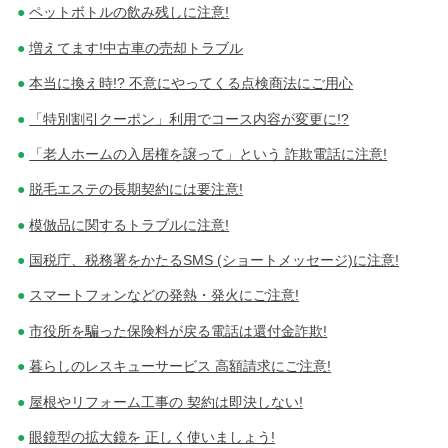
ペットボトルの飲み残しに注意!
増えてます!中古車の売却トラブル
本当に換え時!? 不意にやってくる点検商法にご用心
「特別割引クーポン」利用でコース内容が変更に!?
「老人ホームの入居権を譲って」という 詐欺電話に注意!
脱毛エステの長期契約には要注意!
模倣品に関するトラブルに注意!
国税庁、税務署をかたるSMS (ショートメッセージ)に注意!
スマートフォンなどの発熱・発火にご注意!
市役所を騙った保険料が戻る電話は還付金詐欺!
暮らしのレスキューサービス 高額請求にご注意!
屋根やリフォーム工事の 契約は即決しない!
眼鏡型の拡大鏡を 正しく使いましょう!