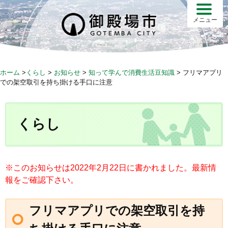
S
k
メニュー
i
p
t
o
ホーム
>
くらし
>
お知らせ
>
知って学んで消費生活豆知識
>
フリマアプリ
c
での架空取引を持ち掛ける手口に注意
o
n
t
くらし
e
n
t
※このお知らせは2022年2月22日に書かれました。最新情
報をご確認下さい。
フリマアプリでの架空取引を持