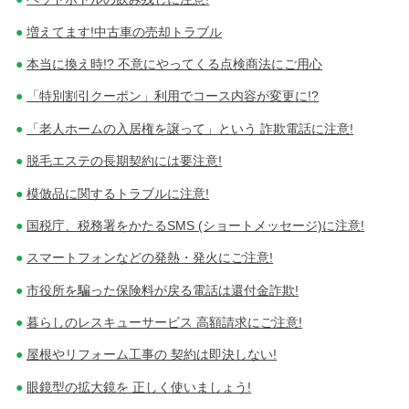
増えてます!中古車の売却トラブル
本当に換え時!? 不意にやってくる点検商法にご用心
「特別割引クーポン」利用でコース内容が変更に!?
「老人ホームの入居権を譲って」という 詐欺電話に注意!
脱毛エステの長期契約には要注意!
模倣品に関するトラブルに注意!
国税庁、税務署をかたるSMS (ショートメッセージ)に注意!
スマートフォンなどの発熱・発火にご注意!
市役所を騙った保険料が戻る電話は還付金詐欺!
暮らしのレスキューサービス 高額請求にご注意!
屋根やリフォーム工事の 契約は即決しない!
眼鏡型の拡大鏡を 正しく使いましょう!