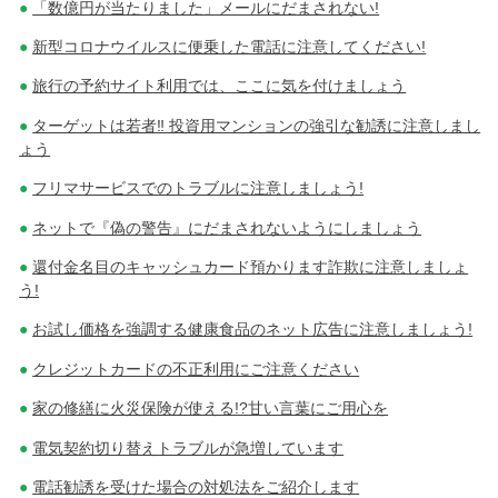
「数億円が当たりました」メールにだまされない!
新型コロナウイルスに便乗した電話に注意してください!
旅行の予約サイト利用では、ここに気を付けましょう
ターゲットは若者‼ 投資用マンションの強引な勧誘に注意しまし
ょう
フリマサービスでのトラブルに注意しましょう!
ネットで『偽の警告』にだまされないようにしましょう
還付金名目のキャッシュカード預かります詐欺に注意しましょ
う!
お試し価格を強調する健康食品のネット広告に注意しましょう!
クレジットカードの不正利用にご注意ください
家の修繕に火災保険が使える!?甘い言葉にご用心を
電気契約切り替えトラブルが急増しています
電話勧誘を受けた場合の対処法をご紹介します