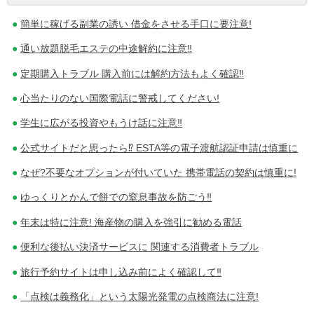
ナ
簡単に稼げる副業の誘い 借金をさせる手口に要注意!
ビ
通い放題脱毛エステの中途解約に注意‼
ゲ
定期購入トラブル 購入前には解約方法もよく確認‼
心当たりのない国際電話に警戒してください!
ー
学生に広がる投資やもうけ話に注意‼
シ
公式サイトだと思ったら⁉ ESTA等の電子渡航認証申請は慎重に
ョ
なぜ?不要なオプションが付いていた 携帯電話の契約は慎重に!
ン
ゆっくりとかんで餅での窒息事故を防ごう‼
年末は特に注意! 海産物の購入を強引に勧める電話
便利な後払い決済サービスに 関連する消費者トラブル
旅行予約サイトは申し込み前によく確認して‼
「点検は義務化」という太陽光発電の点検商法に注意!