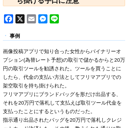
ち掛ける手口に注意
F
X
E
M
Li
a
m
e
n
c
ail
ss
e
事例
e
e
画像投稿アプリで知り合った女性からバイナリーオ
b
n
プション(為替レート予想)の取引で儲かるからと20万
o
g
円の取引ツールを勧誘された。ツールを買うことに
o
er
したら、代金の支払い方法としてフリマアプリでの
k
架空取引を持ち掛けられた。
フリマアプリにブランドバッグを形だけ出品する、
それを20万円で落札して支払えば取引ツール代金を
支払ったことにするというものだった。
指示通り出品されたバッグを20万円で落札しクレジ