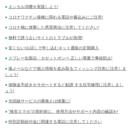
エシカル消費を実践しよう!
コロナワクチン接種に関わる電話や書込みにご注意!
コロナ禍に便乗した悪質商法に注意してください!
無料で誘う占いサイトのトラブルが急増!
安くない!お試しで申し込むネット通販の定期購入
スプレー缶製品・カセットボンベ 正しい廃棄で事故防止!
偽メールなどで個人情報を盗み取るフィッシング詐欺に注意しま
しょう!
保険金手続きをサポートすると勧誘 する住宅修理に注意しまし
ょう!
光回線サービスの乗換えは慎重に!
”格安スマホ”の契約前に、使用方法やサポート内容の確認を!
特別定額給付金に関連する電話に注意してください