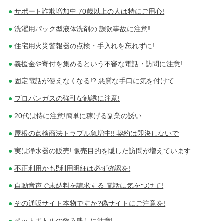
サポート詐欺増加中 70歳以上の人は特にご用心!
洗濯用パック型液体洗剤の 誤飲事故に注意‼
住宅用火災警報器の点検・手入れを忘れずに!
義援金や寄付を集めるという不審な電話・訪問に注意!
固定電話が使えなくなる!? 悪質な手口に気を付けて
プロパンガスの強引な勧誘に注意!
20代は特に注意!簡単に稼げる副業の誘い
屋根の点検商法トラブル急増中‼ 契約は即決しないで
実は浄水器の販売! 販売目的を隠した訪問が増えています
不正利用かも⁉利用明細は必ず確認を!
自動音声で未納料を請求する 電話に気をつけて!
その通販サイト本物ですか?偽サイトにご注意を!
ペットボトルの飲み残しに注意!