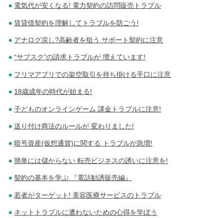
電気代が安くなる! 電力契約の訪問販売トラブル
賃貸借契約を理解してトラブルを防ごう!
アナログ戻し?高齢者を狙う サポート契約に注意
“サブスク”の請求トラブルが 増えています!
フリマアプリでの架空取引を持ち掛ける手口に注意
18歳成年の時代が始まる!
子どものオンラインゲーム 課金トラブルに注意!
送り付け商法のルールが 変わりました!
暗号資産(仮想通貨)に関する トラブルが急増!
簡単には儲からない 転売ビジネスの誘いに注意を!
契約の基本を学ぶ 『電話勧誘販売編』
若者がターゲット! 美容医療サービスのトラブル
ネットトラブルに遭わないための心得を学ぼう