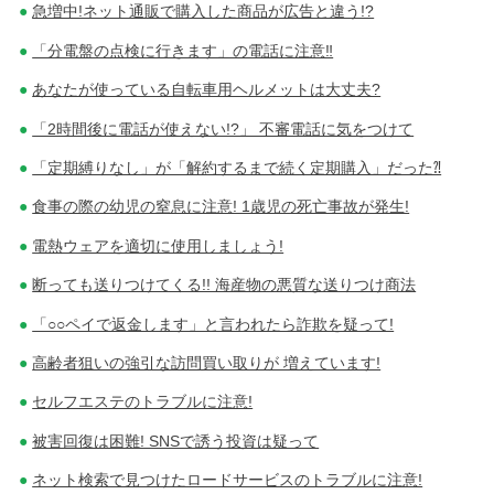
急増中!ネット通販で購入した商品が広告と違う!?
「分電盤の点検に行きます」の電話に注意‼
あなたが使っている自転車用ヘルメットは大丈夫?
「2時間後に電話が使えない!?」 不審電話に気をつけて
「定期縛りなし」が「解約するまで続く定期購入」だった⁈
食事の際の幼児の窒息に注意! 1歳児の死亡事故が発生!
電熱ウェアを適切に使用しましょう!
断っても送りつけてくる!! 海産物の悪質な送りつけ商法
「○○ペイで返金します」と言われたら詐欺を疑って!
高齢者狙いの強引な訪問買い取りが 増えています!
セルフエステのトラブルに注意!
被害回復は困難! SNSで誘う投資は疑って
ネット検索で見つけたロードサービスのトラブルに注意!