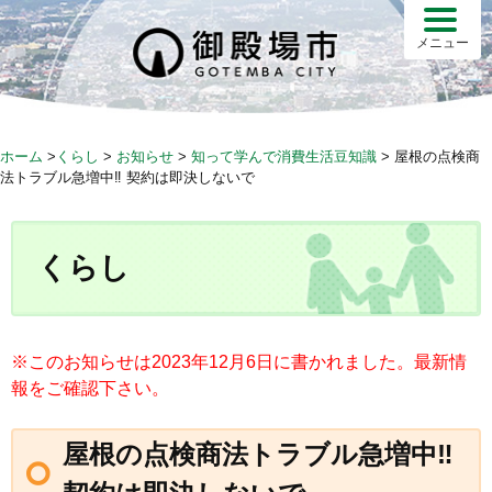
S
k
メニュー
i
p
t
o
ホーム
>
くらし
>
お知らせ
>
知って学んで消費生活豆知識
>
屋根の点検商
c
法トラブル急増中‼ 契約は即決しないで
o
n
t
くらし
e
n
t
※このお知らせは2023年12月6日に書かれました。最新情
報をご確認下さい。
屋根の点検商法トラブル急増中‼