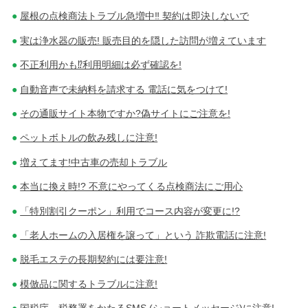
屋根の点検商法トラブル急増中‼ 契約は即決しないで
実は浄水器の販売! 販売目的を隠した訪問が増えています
不正利用かも⁉利用明細は必ず確認を!
自動音声で未納料を請求する 電話に気をつけて!
その通販サイト本物ですか?偽サイトにご注意を!
ペットボトルの飲み残しに注意!
増えてます!中古車の売却トラブル
本当に換え時!? 不意にやってくる点検商法にご用心
「特別割引クーポン」利用でコース内容が変更に!?
「老人ホームの入居権を譲って」という 詐欺電話に注意!
脱毛エステの長期契約には要注意!
模倣品に関するトラブルに注意!