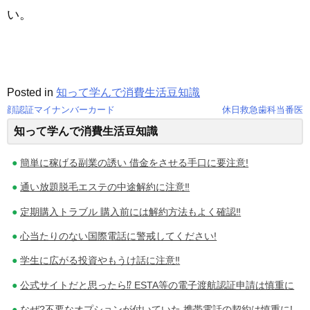
い。
Posted in
知って学んで消費生活豆知識
顔認証マイナンバーカード
休日救急歯科当番医
投
知って学んで消費生活豆知識
稿
簡単に稼げる副業の誘い 借金をさせる手口に要注意!
ナ
通い放題脱毛エステの中途解約に注意‼
ビ
定期購入トラブル 購入前には解約方法もよく確認‼
ゲ
心当たりのない国際電話に警戒してください!
ー
学生に広がる投資やもうけ話に注意‼
シ
公式サイトだと思ったら⁉ ESTA等の電子渡航認証申請は慎重に
ョ
なぜ?不要なオプションが付いていた 携帯電話の契約は慎重に!