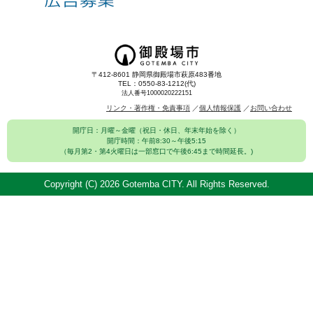
〒412-8601 静岡県御殿場市萩原483番地
TEL：0550-83-1212(代)
法人番号1000020222151
リンク・著作権・免責事項
個人情報保護
お問い合わせ
開庁日：月曜～金曜（祝日・休日、年末年始を除く）
開庁時間：午前8:30～午後5:15
（毎月第2・第4火曜日は一部窓口で午後6:45まで時間延長。)
Copyright (C)
2026 Gotemba CITY. All Rights Reserved.