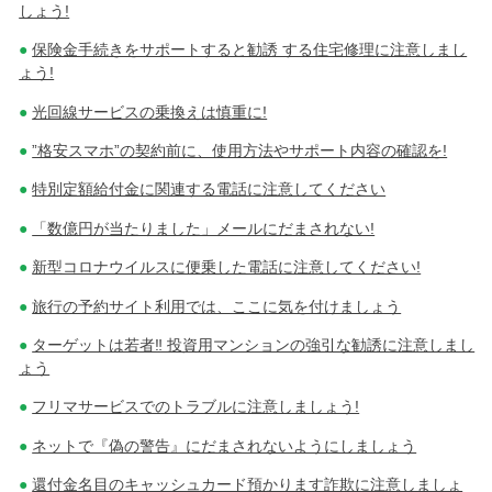
しょう!
保険金手続きをサポートすると勧誘 する住宅修理に注意しまし
ょう!
光回線サービスの乗換えは慎重に!
”格安スマホ”の契約前に、使用方法やサポート内容の確認を!
特別定額給付金に関連する電話に注意してください
「数億円が当たりました」メールにだまされない!
新型コロナウイルスに便乗した電話に注意してください!
旅行の予約サイト利用では、ここに気を付けましょう
ターゲットは若者‼ 投資用マンションの強引な勧誘に注意しまし
ょう
フリマサービスでのトラブルに注意しましょう!
ネットで『偽の警告』にだまされないようにしましょう
還付金名目のキャッシュカード預かります詐欺に注意しましょ