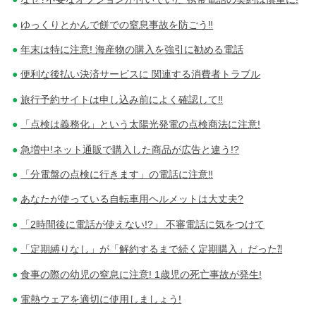
ン
ゆっくりとかんで餅での窒息事故を防ごう‼
年末は特に注意! 海産物の購入を強引に勧める電話
便利な後払い決済サービスに 関連する消費者トラブル
旅行予約サイトは申し込み前によく確認して‼
「点検は義務化」という太陽光発電の点検商法に注意!
急増中!ネット通販で購入した商品が広告と違う!?
「分電盤の点検に行きます」の電話に注意‼
あなたが使っている自転車用ヘルメットは大丈夫?
「2時間後に電話が使えない!?」 不審電話に気をつけて
「定期縛りなし」が「解約するまで続く定期購入」だった⁈
食事の際の幼児の窒息に注意! 1歳児の死亡事故が発生!
電熱ウェアを適切に使用しましょう!