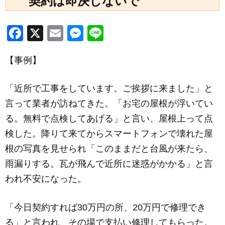
契約は即決しないで
F
X
E
M
Li
a
m
e
n
【事例】
c
ail
ss
e
e
e
「近所で工事をしています。ご挨拶に来ました」と
b
n
言って業者が訪ねてきた。「お宅の屋根が浮いてい
o
g
る。無料で点検してあげる」と言い、屋根上って点
o
er
検した。降りて来てからスマートフォンで壊れた屋
k
根の写真を見せられ「このままだと台風が来たら、
雨漏りする。瓦が飛んで近所に迷惑がかかる」と言
われ不安になった。
「今日契約すれば30万円の所、20万円で修理でき
る」と言われ、その場で支払い修理してもらった。