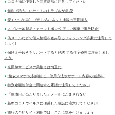
コロナ禍に便乗した悪質商法に注意してください!
無料で誘う占いサイトのトラブルが急増!
安くない!お試しで申し込むネット通販の定期購入
スプレー缶製品・カセットボンベ 正しい廃棄で事故防止!
偽メールなどで個人情報を盗み取るフィッシング詐欺に注意しま
しょう!
保険金手続きをサポートすると勧誘 する住宅修理に注意しまし
ょう!
光回線サービスの乗換えは慎重に!
”格安スマホ”の契約前に、使用方法やサポート内容の確認を!
特別定額給付金に関連する電話に注意してください
「数億円が当たりました」メールにだまされない!
新型コロナウイルスに便乗した電話に注意してください!
旅行の予約サイト利用では、ここに気を付けましょう