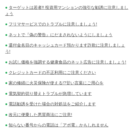
ターゲットは若者‼ 投資用マンションの強引な勧誘に注意しまし
ょう
フリマサービスでのトラブルに注意しましょう!
ネットで『偽の警告』にだまされないようにしましょう
還付金名目のキャッシュカード預かります詐欺に注意しましょ
う!
お試し価格を強調する健康食品のネット広告に注意しましょう!
クレジットカードの不正利用にご注意ください
家の修繕に火災保険が使える!?甘い言葉にご用心を
電気契約切り替えトラブルが急増しています
電話勧誘を受けた場合の対処法をご紹介します
改元に便乗した悪質商法にご注意!
知らない番号からの電話は「アポ電」かもしれません