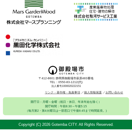
〒412-8601 静岡県御殿場市萩原483番地
TEL：0550-83-1212(代)
法人番号1000020222151
リンク・著作権・免責事項
個人情報保護
お問い合わせ
開庁日：月曜～金曜（祝日・休日、年末年始を除く）
開庁時間：午前8:30～午後5:15
（毎月第2・第4火曜日は一部窓口で午後6:45まで時間延長。)
Copyright (C)
2026 Gotemba CITY. All Rights Reserved.