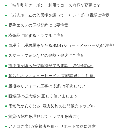
「特別割引クーポン」利用でコース内容が変更に!?
「老人ホームの入居権を譲って」という 詐欺電話に注意!
脱毛エステの長期契約には要注意!
模倣品に関するトラブルに注意!
国税庁、税務署をかたるSMS (ショートメッセージ)に注意!
スマートフォンなどの発熱・発火にご注意!
市役所を騙った保険料が戻る電話は還付金詐欺!
暮らしのレスキューサービス 高額請求にご注意!
屋根やリフォーム工事の 契約は即決しない!
眼鏡型の拡大鏡を 正しく使いましょう!
電気代が安くなる! 電力契約の訪問販売トラブル
賃貸借契約を理解してトラブルを防ごう!
アナログ戻し?高齢者を狙う サポート契約に注意