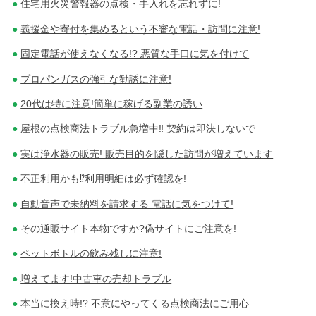
住宅用火災警報器の点検・手入れを忘れずに!
義援金や寄付を集めるという不審な電話・訪問に注意!
固定電話が使えなくなる!? 悪質な手口に気を付けて
プロパンガスの強引な勧誘に注意!
20代は特に注意!簡単に稼げる副業の誘い
屋根の点検商法トラブル急増中‼ 契約は即決しないで
実は浄水器の販売! 販売目的を隠した訪問が増えています
不正利用かも⁉利用明細は必ず確認を!
自動音声で未納料を請求する 電話に気をつけて!
その通販サイト本物ですか?偽サイトにご注意を!
ペットボトルの飲み残しに注意!
増えてます!中古車の売却トラブル
本当に換え時!? 不意にやってくる点検商法にご用心