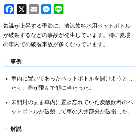
F
X
E
M
Li
a
m
e
n
気温が上昇する季節に、清涼飲料水用ペットボトル
c
ail
ss
e
が破裂するなどの事故が発生しています。特に夏場
e
e
の車内での破裂事故が多くなっています。
b
n
o
g
事例
o
er
k
車内に置いてあったペットボトルを開けようとし
たら、蓋が飛んで顔に当たった。
未開封のまま車内に置き忘れていた炭酸飲料のペ
ットボトルが破裂して車の天井部分が破損した。
解説