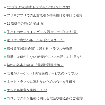
“サブスク”の請求トラブルが 増えています!
フリマアプリでの架空取引を持ち掛ける手口に注意
18歳成年の時代が始まる!
子どものオンラインゲーム 課金トラブルに注意!
送り付け商法のルールが 変わりました!
暗号資産(仮想通貨)に関する トラブルが急増!
簡単には儲からない 転売ビジネスの誘いに注意を!
契約の基本を学ぶ 『電話勧誘販売編』
若者がターゲット! 美容医療サービスのトラブル
ネットトラブルに遭わないための心得を学ぼう
エシカル消費を実践しよう!
コロナワクチン接種に関わる電話や書込みにご注意!