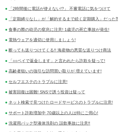
「2時間後に電話が使えない!?」 不審電話に気をつけて
「定期縛りなし」が「解約するまで続く定期購入」だった⁈
食事の際の幼児の窒息に注意! 1歳児の死亡事故が発生!
電熱ウェアを適切に使用しましょう!
断っても送りつけてくる!! 海産物の悪質な送りつけ商法
「○○ペイで返金します」と言われたら詐欺を疑って!
高齢者狙いの強引な訪問買い取りが 増えています!
セルフエステのトラブルに注意!
被害回復は困難! SNSで誘う投資は疑って
ネット検索で見つけたロードサービスのトラブルに注意!
サポート詐欺増加中 70歳以上の人は特にご用心!
洗濯用パック型液体洗剤の 誤飲事故に注意‼