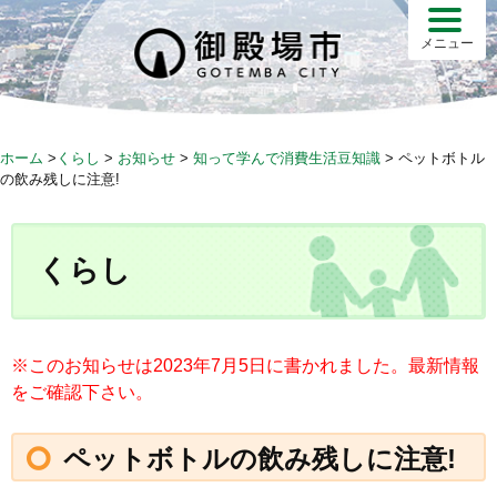
S
k
メニュー
i
p
t
o
ホーム
>
くらし
>
お知らせ
>
知って学んで消費生活豆知識
>
ペットボトル
c
の飲み残しに注意!
o
n
t
くらし
e
n
t
※このお知らせは2023年7月5日に書かれました。最新情報
をご確認下さい。
ペットボトルの飲み残しに注意!