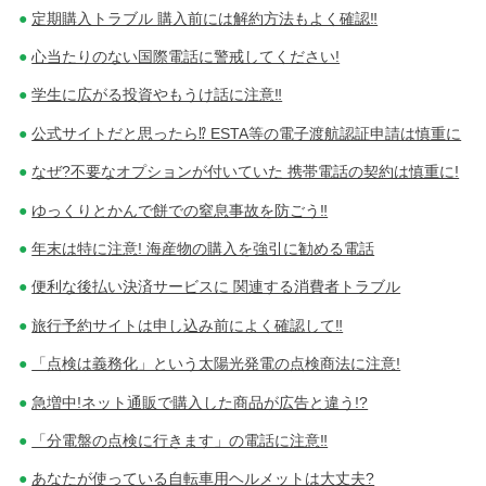
ゲ
定期購入トラブル 購入前には解約方法もよく確認‼
心当たりのない国際電話に警戒してください!
ー
学生に広がる投資やもうけ話に注意‼
シ
公式サイトだと思ったら⁉ ESTA等の電子渡航認証申請は慎重に
ョ
なぜ?不要なオプションが付いていた 携帯電話の契約は慎重に!
ン
ゆっくりとかんで餅での窒息事故を防ごう‼
年末は特に注意! 海産物の購入を強引に勧める電話
便利な後払い決済サービスに 関連する消費者トラブル
旅行予約サイトは申し込み前によく確認して‼
「点検は義務化」という太陽光発電の点検商法に注意!
急増中!ネット通販で購入した商品が広告と違う!?
「分電盤の点検に行きます」の電話に注意‼
あなたが使っている自転車用ヘルメットは大丈夫?