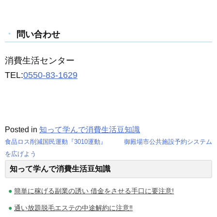
問い合わせ
消費生活センター
TEL:
0550-83-1629
Posted in
知って学んで消費生活豆知識
食品ロス削減国民運動『3010運動』
御殿場市公共施設予約システム
投
を広げよう
知って学んで消費生活豆知識
稿
ナ
簡単に稼げる副業の誘い 借金をさせる手口に要注意!
ビ
通い放題脱毛エステの中途解約に注意‼