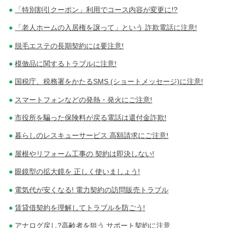
「特別割引クーポン」利用でコース内容が変更に!?
「老人ホームの入居権を譲って」という 詐欺電話に注意!
脱毛エステの長期契約には要注意!
模倣品に関するトラブルに注意!
国税庁、税務署をかたるSMS (ショートメッセージ)に注意!
スマートフォンなどの発熱・発火にご注意!
市役所を騙った保険料が戻る電話は還付金詐欺!
暮らしのレスキューサービス 高額請求にご注意!
屋根やリフォーム工事の 契約は即決しない!
眼鏡型の拡大鏡を 正しく使いましょう!
電気代が安くなる! 電力契約の訪問販売トラブル
賃貸借契約を理解してトラブルを防ごう!
アナログ戻し?高齢者を狙う サポート契約に注意