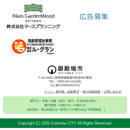
〒412-8601 静岡県御殿場市萩原483番地
TEL：0550-83-1212(代)
法人番号1000020222151
リンク・著作権・免責事項
個人情報保護
お問い合わせ
開庁日：月曜～金曜（祝日・休日、年末年始を除く）
開庁時間：午前8:30～午後5:15
（毎月第2・第4火曜日は一部窓口で午後6:45まで時間延長。)
Copyright (C)
2026 Gotemba CITY. All Rights Reserved.