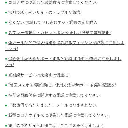
コロナ禍に便乗した悪質商法に注意してください!
無料で誘う占いサイトのトラブルが急増!
安くない!お試しで申し込むネット通販の定期購入
スプレー缶製品・カセットボンベ 正しい廃棄で事故防止!
偽メールなどで個人情報を盗み取るフィッシング詐欺に注意しま
しょう!
保険金手続きをサポートすると勧誘 する住宅修理に注意しまし
ょう!
光回線サービスの乗換えは慎重に!
”格安スマホ”の契約前に、使用方法やサポート内容の確認を!
特別定額給付金に関連する電話に注意してください
「数億円が当たりました」メールにだまされない!
新型コロナウイルスに便乗した電話に注意してください!
旅行の予約サイト利用では、ここに気を付けましょう