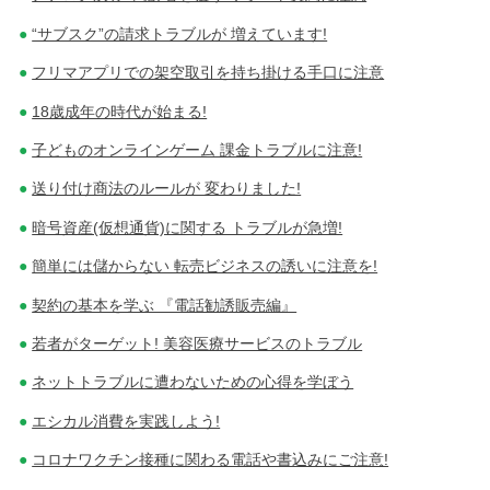
“サブスク”の請求トラブルが 増えています!
フリマアプリでの架空取引を持ち掛ける手口に注意
18歳成年の時代が始まる!
子どものオンラインゲーム 課金トラブルに注意!
送り付け商法のルールが 変わりました!
暗号資産(仮想通貨)に関する トラブルが急増!
簡単には儲からない 転売ビジネスの誘いに注意を!
契約の基本を学ぶ 『電話勧誘販売編』
若者がターゲット! 美容医療サービスのトラブル
ネットトラブルに遭わないための心得を学ぼう
エシカル消費を実践しよう!
コロナワクチン接種に関わる電話や書込みにご注意!