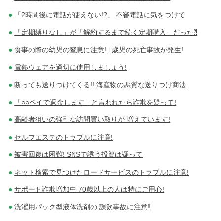
「2時間後に電話が使えない!?」 不審電話に気をつけて
「定期縛りなし」が「解約するまで続く定期購入」だった⁈
食事の際の幼児の窒息に注意! 1歳児の死亡事故が発生!
電熱ウェアを適切に使用しましょう!
断っても送りつけてくる!! 海産物の悪質な送りつけ商法
「○○ペイで返金します」と言われたら詐欺を疑って!
高齢者狙いの強引な訪問買い取りが 増えています!
セルフエステのトラブルに注意!
被害回復は困難! SNSで誘う投資は疑って
ネット検索で見つけたロードサービスのトラブルに注意!
サポート詐欺増加中 70歳以上の人は特にご用心!
洗濯用パック型液体洗剤の 誤飲事故に注意‼