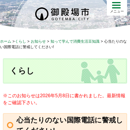
S
k
メニュー
i
p
t
o
ホーム
>
くらし
>
お知らせ
>
知って学んで消費生活豆知識
>
心当たりのな
c
い国際電話に警戒してください!
o
n
t
くらし
e
n
t
※このお知らせは2026年5月8日に書かれました。最新情報
をご確認下さい。
心当たりのない国際電話に警戒し