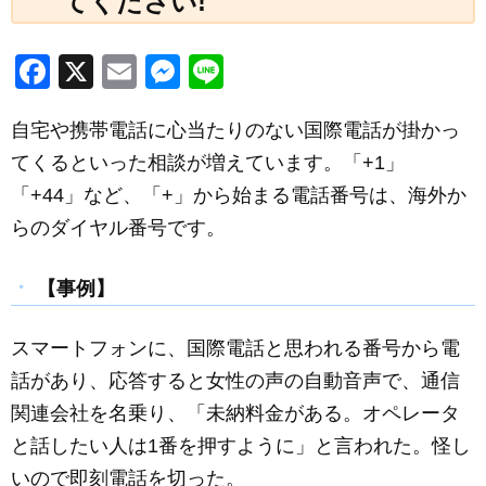
てください!
F
X
E
M
Li
a
m
e
n
自宅や携帯電話に心当たりのない国際電話が掛かっ
c
ail
ss
e
てくるといった相談が増えています。「+1」
e
e
「+44」など、「+」から始まる電話番号は、海外か
b
n
らのダイヤル番号です。
o
g
o
er
【事例】
k
スマートフォンに、国際電話と思われる番号から電
話があり、応答すると女性の声の自動音声で、通信
関連会社を名乗り、「未納料金がある。オペレータ
と話したい人は1番を押すように」と言われた。怪し
いので即刻電話を切った。