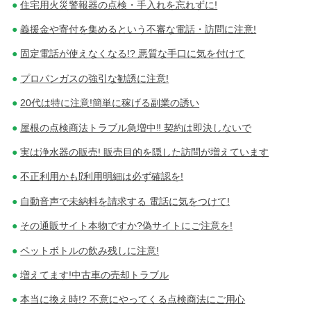
住宅用火災警報器の点検・手入れを忘れずに!
義援金や寄付を集めるという不審な電話・訪問に注意!
固定電話が使えなくなる!? 悪質な手口に気を付けて
プロパンガスの強引な勧誘に注意!
20代は特に注意!簡単に稼げる副業の誘い
屋根の点検商法トラブル急増中‼ 契約は即決しないで
実は浄水器の販売! 販売目的を隠した訪問が増えています
不正利用かも⁉利用明細は必ず確認を!
自動音声で未納料を請求する 電話に気をつけて!
その通販サイト本物ですか?偽サイトにご注意を!
ペットボトルの飲み残しに注意!
増えてます!中古車の売却トラブル
本当に換え時!? 不意にやってくる点検商法にご用心