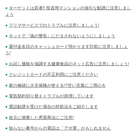
ターゲットは若者‼ 投資用マンションの強引な勧誘に注意しまし
ょう
フリマサービスでのトラブルに注意しましょう!
ネットで『偽の警告』にだまされないようにしましょう
還付金名目のキャッシュカード預かります詐欺に注意しましょ
う!
お試し価格を強調する健康食品のネット広告に注意しましょう!
クレジットカードの不正利用にご注意ください
家の修繕に火災保険が使える!?甘い言葉にご用心を
電気契約切り替えトラブルが急増しています
電話勧誘を受けた場合の対処法をご紹介します
改元に便乗した悪質商法にご注意!
知らない番号からの電話は「アポ電」かもしれません