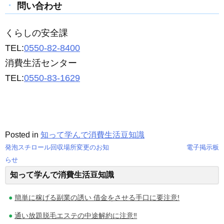
問い合わせ
くらしの安全課
TEL:
0550-82-8400
消費生活センター
TEL:
0550-83-1629
Posted in
知って学んで消費生活豆知識
発泡スチロール回収場所変更のお知
電子掲示板
投
らせ
知って学んで消費生活豆知識
稿
ナ
簡単に稼げる副業の誘い 借金をさせる手口に要注意!
ビ
通い放題脱毛エステの中途解約に注意‼