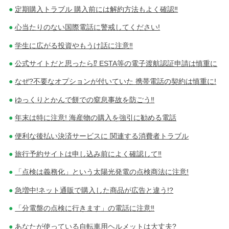
ゲ
定期購入トラブル 購入前には解約方法もよく確認‼
心当たりのない国際電話に警戒してください!
ー
学生に広がる投資やもうけ話に注意‼
シ
公式サイトだと思ったら⁉ ESTA等の電子渡航認証申請は慎重に
ョ
なぜ?不要なオプションが付いていた 携帯電話の契約は慎重に!
ン
ゆっくりとかんで餅での窒息事故を防ごう‼
年末は特に注意! 海産物の購入を強引に勧める電話
便利な後払い決済サービスに 関連する消費者トラブル
旅行予約サイトは申し込み前によく確認して‼
「点検は義務化」という太陽光発電の点検商法に注意!
急増中!ネット通販で購入した商品が広告と違う!?
「分電盤の点検に行きます」の電話に注意‼
あなたが使っている自転車用ヘルメットは大丈夫?