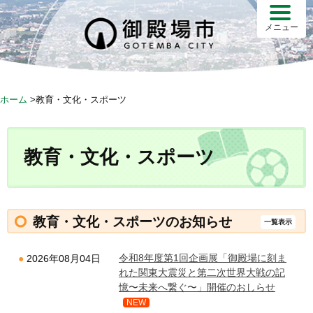
S
k
メニュー
i
p
t
o
ホーム
>
教育・文化・スポーツ
c
o
n
教育・文化・スポーツ
t
e
n
t
教育・文化・スポーツのお知らせ
一覧表示
令和8年度第1回企画展「御殿場に刻ま
2026年08月04日
れた関東大震災と第二次世界大戦の記
憶〜未来へ繋ぐ〜」開催のおしらせ
NEW