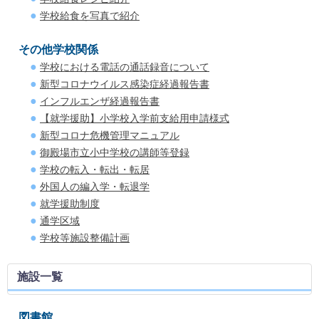
学校給食を写真で紹介
その他学校関係
学校における電話の通話録音について
新型コロナウイルス感染症経過報告書
インフルエンザ経過報告書
【就学援助】小学校入学前支給用申請様式
新型コロナ危機管理マニュアル
御殿場市立小中学校の講師等登録
学校の転入・転出・転居
外国人の編入学・転退学
就学援助制度
通学区域
学校等施設整備計画
施設一覧
図書館