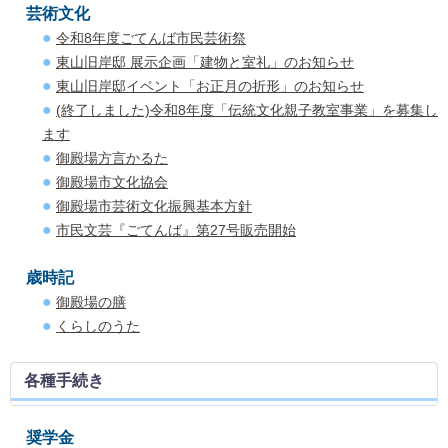
芸術文化
令和8年度ごてんば市民芸術祭
東山旧岸邸 展示企画「建物と室礼」のお知らせ
東山旧岸邸イベント「お正月の折形」のお知らせ
(終了しました)令和8年度「伝統文化親子教室事業」を募集し
ます
御殿場方言かるた
御殿場市文化協会
御殿場市芸術文化振興基本方針
市民文芸『ごてんば』第27号販売開始
歳時記
御殿場の膳
くらしのうた
各種手続き
奨学金