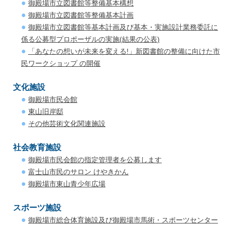
御殿場市立図書館等整備基本構想
御殿場市立図書館等整備基本計画
御殿場市立図書館等基本計画及び基本・実施設計業務委託に
係る公募型プロポーザルの実施(結果の公表)
「あなたの想いが未来を変える!」新図書館の整備に向けた市
民ワークショップ の開催
文化施設
御殿場市民会館
東山旧岸邸
その他芸術文化関連施設
社会教育施設
御殿場市民会館の指定管理者を公募します
富士山市民のサロン けやきかん
御殿場市東山青少年広場
スポーツ施設
御殿場市総合体育施設及び御殿場市馬術・スポーツセンター