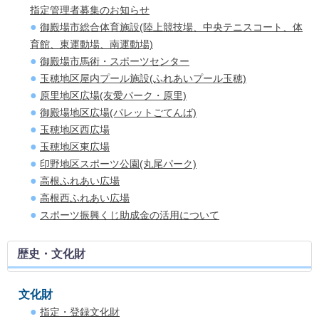
指定管理者募集のお知らせ
御殿場市総合体育施設(陸上競技場、中央テニスコート、体
育館、東運動場、南運動場)
御殿場市馬術・スポーツセンター
玉穂地区屋内プール施設(ふれあいプール玉穂)
原里地区広場(友愛パーク・原里)
御殿場地区広場(パレットごてんば)
玉穂地区西広場
玉穂地区東広場
印野地区スポーツ公園(丸尾パーク)
高根ふれあい広場
高根西ふれあい広場
スポーツ振興くじ助成金の活用について
歴史・文化財
文化財
指定・登録文化財