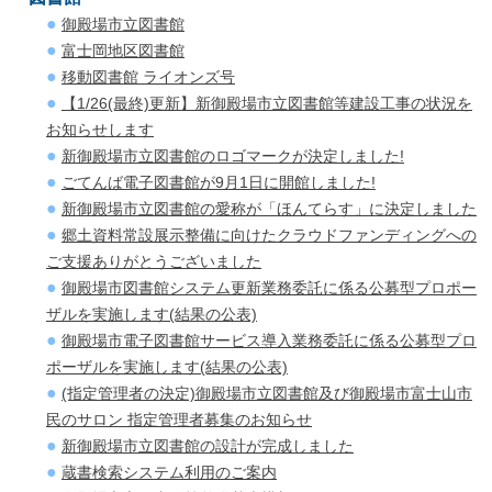
御殿場市立図書館
富士岡地区図書館
移動図書館 ライオンズ号
【1/26(最終)更新】新御殿場市立図書館等建設工事の状況を
お知らせします
新御殿場市立図書館のロゴマークが決定しました!
ごてんば電子図書館が9月1日に開館しました!
新御殿場市立図書館の愛称が「ほんてらす」に決定しました
郷土資料常設展示整備に向けたクラウドファンディングへの
ご支援ありがとうございました
御殿場市図書館システム更新業務委託に係る公募型プロポー
ザルを実施します(結果の公表)
御殿場市電子図書館サービス導入業務委託に係る公募型プロ
ポーザルを実施します(結果の公表)
(指定管理者の決定)御殿場市立図書館及び御殿場市富士山市
民のサロン 指定管理者募集のお知らせ
新御殿場市立図書館の設計が完成しました
蔵書検索システム利用のご案内