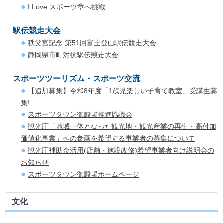
I Love スポーツ章へ挑戦
駅伝競走大会
秩父宮記念 第51回富士登山駅伝競走大会
静岡県市町対抗駅伝競走大会
スポーツツーリズム・スポーツ交流
【追加募集】令和8年度「1歳児楽しい子育て教室」受講生募
集!
スポーツタウン御殿場推進協議会
観光庁「地域一体となった観光地・観光産業の再生・高付加
価値化事業」への参画を希望する事業者の募集について
観光庁補助金活用(店舗・施設改修)希望事業者向け説明会の
お知らせ
スポーツタウン御殿場ホームページ
文化