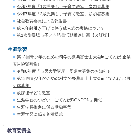
令和7年度「1歳児楽しい子育て教室」参加者募集
令和7年度「2歳児楽しい子育て教室」参加者募集
社会教育委員による報告書
成人年齢引き下げに伴う成人式の実施について
第2次御殿場市子ども読書活動推進計画【改訂版】
生涯学習
第13回青少年のための科学の祭典富士山大会inごてんば 企業
広告協賛募集!
令和8年度「市民大学講座」受講生募集のお知らせ
第13回青少年のための科学の祭典富士山大会inごてんば 出展
団体募集!
放課後子ども教室
生涯学習のつどい「ごてんばDONDON」開催
生涯学習推進に係る奨励事業
生涯学習に係る各種様式
教育委員会