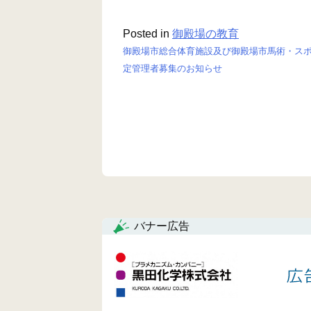
Posted in
御殿場の教育
御殿場市総合体育施設及び御殿場市馬術・ス
投
定管理者募集のお知らせ
稿
ナ
ビ
ゲ
ー
シ
バナー広告
ョ
ン