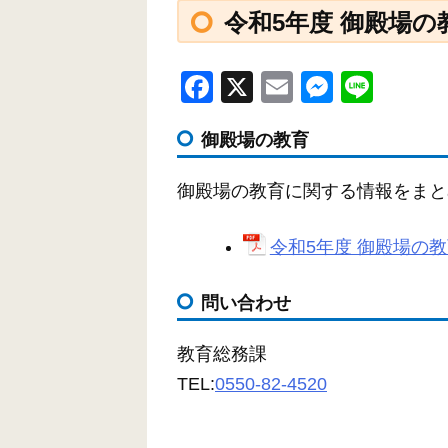
令和5年度 御殿場の
F
X
E
M
Li
a
m
e
n
御殿場の教育
c
ail
ss
e
e
e
御殿場の教育に関する情報をまと
b
n
o
g
令和5年度 御殿場の教育
o
er
k
問い合わせ
教育総務課
TEL:
0550-82-4520