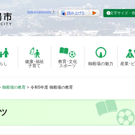
Select Language
▼
文字サイズ・
健康･福祉
教育･文化
らし
御殿場の魅力
産業･
子育て
スポーツ
>
御殿場の教育
>
令和5年度 御殿場の教育
ツ