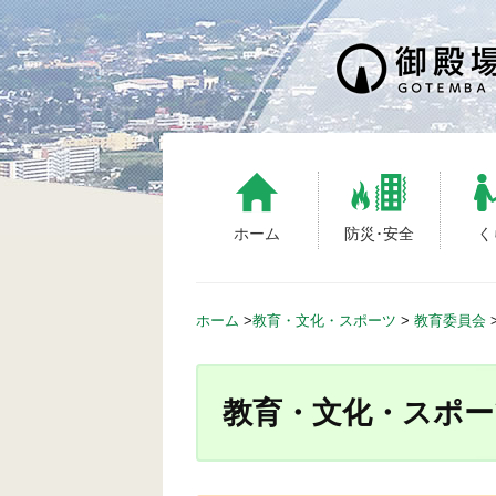
S
k
i
p
t
o
c
o
n
ホーム
防災･安全
く
t
e
n
ホーム
>
教育・文化・スポーツ
>
教育委員会
t
教育・文化・スポー