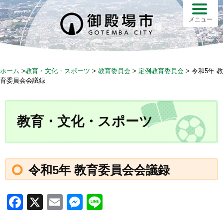
S
k
メニュー
i
p
t
o
ホーム
>
教育・文化・スポーツ
>
教育委員会
>
定例教育委員会
>
令和5年 教
c
育委員会会議録
o
n
t
教育・文化・スポーツ
e
n
t
令和5年 教育委員会会議録
F
X
E
M
Li
a
m
e
n