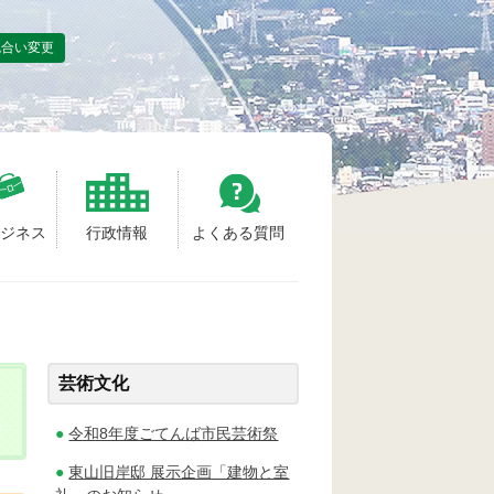
色合い変更
ビジネス
行政情報
よくある質問
芸術文化
令和8年度ごてんば市民芸術祭
東山旧岸邸 展示企画「建物と室