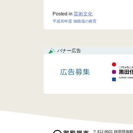
Posted in
芸術文化
平成30年度 御殿場の教育
投
稿
ナ
バナー広告
ビ
ゲ
ー
シ
ョ
ン
〒412-8601 静岡県