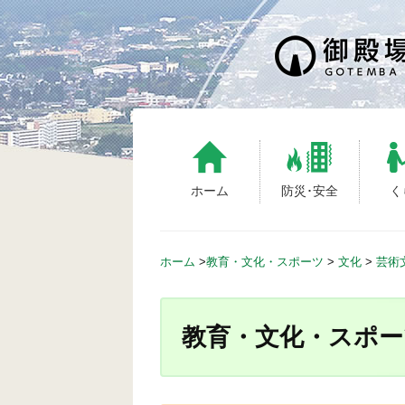
S
k
i
p
t
o
c
o
n
ホーム
防災･安全
く
t
e
n
ホーム
>
教育・文化・スポーツ
>
文化
>
芸術
t
教育・文化・スポー