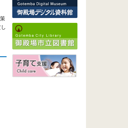
る策
定し