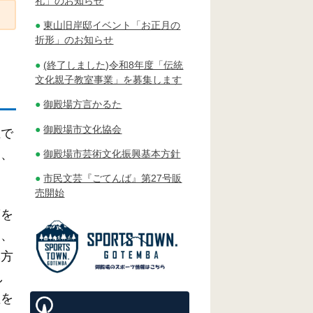
礼」のお知らせ
東山旧岸邸イベント「お正月の
折形」のお知らせ
(終了しました)令和8年度「伝統
文化親子教室事業」を募集します
御殿場方言かるた
御殿場市文化協会
上で
た、
御殿場市芸術文化振興基本方針
市民文芸『ごてんば』第27号販
売開始
策を
ら、
本方
し
理を