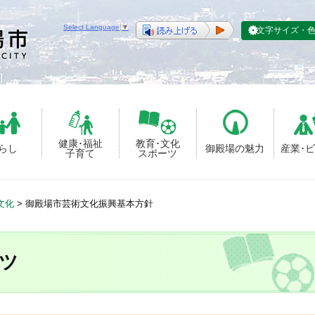
Select Language
▼
文字サイズ・
健康･福祉
教育･文化
らし
御殿場の魅力
産業･
子育て
スポーツ
文化
>
御殿場市芸術文化振興基本方針
ツ