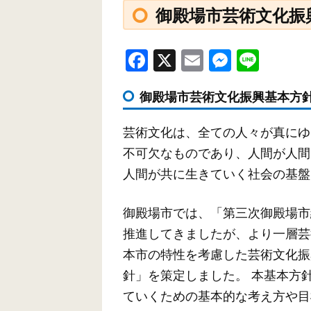
御殿場市芸術文化振
F
X
E
M
Li
a
m
e
n
御殿場市芸術文化振興基本方
c
ail
ss
e
e
e
芸術文化は、全ての人々が真にゆ
b
n
不可欠なものであり、人間が人間
o
g
人間が共に生きていく社会の基盤
o
er
k
御殿場市では、「第三次御殿場市
推進してきましたが、より一層芸
本市の特性を考慮した芸術文化振
針」を策定しました。 本基本方
ていくための基本的な考え方や目