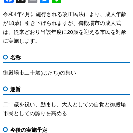
a
m
e
n
令和4年4月に施行される改正民法により、成人年齢
c
ail
ss
e
が18歳に引き下げられますが、御殿場市の成人式
e
e
は、従来どおり当該年度に20歳を迎える市民を対象
b
n
に実施します。
o
g
o
er
名称
k
御殿場市二十歳(はたち)の集い
趣旨
二十歳を祝い、励まし、大人としての自覚と御殿場
市民としての誇りを高める
今後の実施予定