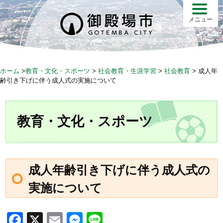
S
k
メニュー
i
p
t
o
ホーム
>
教育・文化・スポーツ
>
社会教育・生涯学習
>
社会教育
>
成人年
c
齢引き下げに伴う成人式の実施について
o
n
t
教育・文化・スポーツ
e
n
t
成人年齢引き下げに伴う成人式の
実施について
F
X
E
M
Li