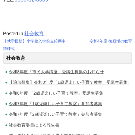
Posted in
社会教育
【就学援助】小学校入学前支給用申
令和4年度 御殿場の教育
投
請様式
社会教育
稿
ナ
令和8年度「市民大学講座」受講生募集のお知らせ
ビ
【追加募集】令和8年度「1歳児楽しい子育て教室」受講生募集!
ゲ
令和8年度 「2歳児楽しい子育て教室」受講生募集
令和7年度「1歳児楽しい子育て教室」参加者募集
ー
令和7年度「2歳児楽しい子育て教室」参加者募集
シ
社会教育委員による報告書
ョ