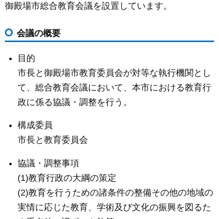
御殿場市総合教育会議を設置しています。
c
ail
ss
e
e
e
会議の概要
b
n
o
g
目的
o
er
市長と御殿場市教育委員会が対等な執行機関とし
k
て、総合教育会議において、本市における教育行
政に係る協議・調整を行う。
構成委員
市長と教育委員会
協議・調整事項
(1)教育行政の大綱の策定
(2)教育を行うための諸条件の整備その他の地域の
実情に応じた教育、学術及び文化の振興を図るた