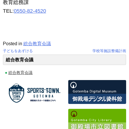
教育総務課
TEL:
0550-82-4520
Posted in
総合教育会議
子どもをあずける
学校等施設整備計画
投
総合教育会議
稿
総合教育会議
ナ
ビ
ゲ
ー
シ