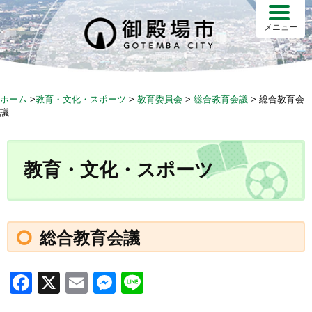
S
k
メニュー
i
p
t
o
ホーム
>
教育・文化・スポーツ
>
教育委員会
>
総合教育会議
>
総合教育会
c
議
o
n
t
教育・文化・スポーツ
e
n
t
総合教育会議
F
X
E
M
Li
a
m
e
n