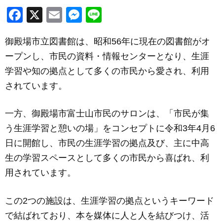
F
X
E
M
Li
a
m
e
n
御殿場市立図書館は、昭和56年に現在の図書館がオ
c
ail
ss
e
ープンし、市民の資料・情報センターとなり、生涯
e
e
学習や知の拠点として多くの市民から愛され、利用
b
n
されています。
o
g
o
er
一方、御殿場市富士山市民のサロンは、「市民が集
k
う生涯学習と憩いの場」をコンセプトに令和3年4月6
日に開館し、市民の生涯学習の拠点及び、主に中高
生の学習スペースとして多くの市民から喜ばれ、利
用されています。
この2つの施設は、生涯学習の拠点というキーワード
で結ばれており、本を媒体に人と人を結びつけ、活