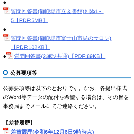
●
質問回答書(御殿場市立図書館)別添1～
5【
PDF:5M
B
】
●
質問回答書(御殿場市富士山市民のサロン)
【
PDF:
102
KB
】
●
質問回答書(2施設共通)【
PDF:
89
KB
】
公募要項等
公募要項等は以下のとおりです。なお、各提出様式
のWord等データの配付を希望する場合は、その旨を
事務局までメールにてご連絡ください。
【差替履歴】
差替履歴(令和6年12月6日9時時点)