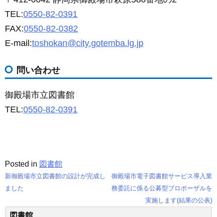
TEL:
0550-82-0391
FAX:
0550-82-0382
E-mail:
toshokan@city.gotemba.lg.jp
問い合わせ
御殿場市立図書館
TEL:
0550-82-0391
Posted in
図書館
新御殿場市立図書館の設計が完成し
御殿場市電子図書館サービス導入業
投
ました
務委託に係る公募型プロポーザルを
実施します(結果の公表)
稿
図書館