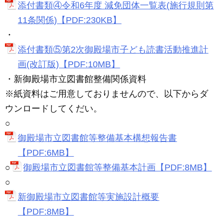
添付書類④令和6年度 減免団体一覧表(施行規則第
11条関係)【PDF:230KB】
・
添付書類⑤第2次御殿場市子ども読書活動推進計
画(改訂版)【PDF:10MB】
・新御殿場市立図書館整備関係資料
※紙資料はご用意しておりませんので、以下からダ
ウンロードしてくだい。
○
御殿場市立図書館等整備基本構想報告書
【PDF:6MB】
○
御殿場市立図書館等整備基本計画【PDF:8MB】
○
新御殿場市立図書館等実施設計概要
【PDF:8MB】