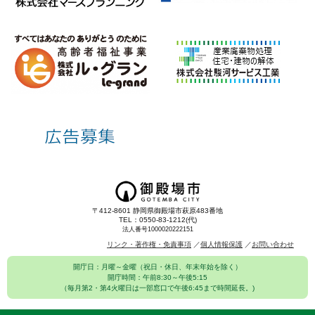
〒412-8601 静岡県御殿場市萩原483番地
TEL：0550-83-1212(代)
法人番号1000020222151
リンク・著作権・免責事項
個人情報保護
お問い合わせ
開庁日：月曜～金曜（祝日・休日、年末年始を除く）
開庁時間：午前8:30～午後5:15
（毎月第2・第4火曜日は一部窓口で午後6:45まで時間延長。)