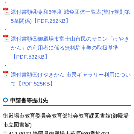
・
添付書類④令和6年度 減免団体一覧表(施行規則第
5条関係)【PDF:252KB】
・
添付書類⑤御殿場市富士山市民のサロン「けやき
かん」の利用者に係る無料駐車券の取扱基準
【PDF:532KB】
・
添付書類⑥けやきかん 市民ギャラリー利用につい
て【PDF:525KB】
申請書等提出先
御殿場市教育委員会教育部社会教育課図書館(御殿場
市立図書館)
〒412-0042 静岡県御殿場市萩原580番地の2