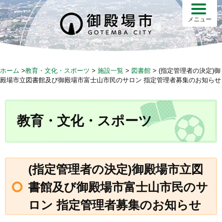
S
k
メニュー
i
p
t
o
ホーム
>
教育・文化・スポーツ
>
施設一覧
>
図書館
>
(指定管理者の決定)御
c
殿場市立図書館及び御殿場市富士山市民のサロン 指定管理者募集のお知らせ
o
n
t
教育・文化・スポーツ
e
n
t
(指定管理者の決定)御殿場市立図
書館及び御殿場市富士山市民のサ
ロン 指定管理者募集のお知らせ