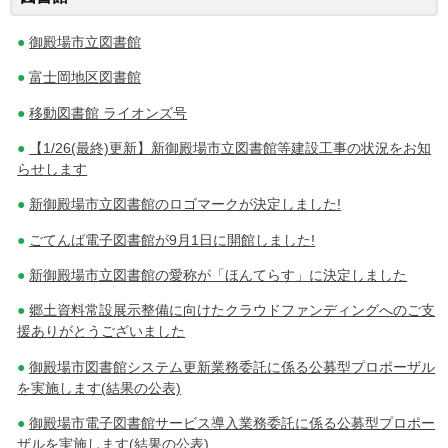
ナ
御殿場市立図書館
ビ
富士岡地区図書館
ゲ
移動図書館 ライオンズ号
ー
【1/26(最終)更新】新御殿場市立図書館等建設工事の状況をお知
シ
らせします
ョ
新御殿場市立図書館のロゴマークが決定しました!
ン
ごてんば電子図書館が9月1日に開館しました!
新御殿場市立図書館の愛称が「ほんてらす」に決定しました
郷土資料常設展示整備に向けたクラウドファンディングへのご支
援ありがとうございました
御殿場市図書館システム更新業務委託に係る公募型プロポーザル
を実施します(結果の公表)
御殿場市電子図書館サービス導入業務委託に係る公募型プロポー
ザルを実施します(結果の公表)