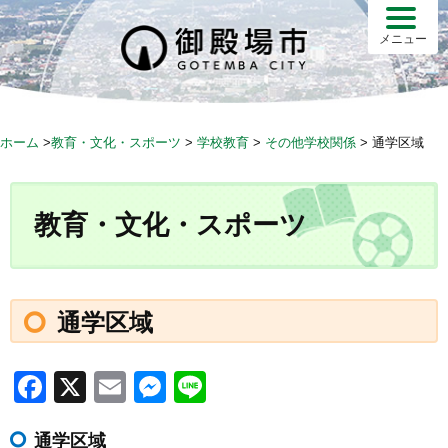
S
k
メニュー
i
p
t
o
ホーム
>
教育・文化・スポーツ
>
学校教育
>
その他学校関係
>
通学区域
c
o
n
教育・文化・スポーツ
t
e
n
t
通学区域
F
X
E
M
Li
a
m
e
n
通学区域