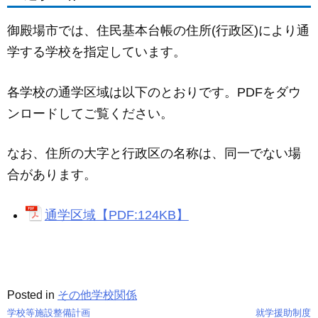
c
ail
ss
e
e
e
御殿場市では、住民基本台帳の住所(行政区)により通
b
n
学する学校を指定しています。
o
g
o
er
各学校の通学区域は以下のとおりです。PDFをダウ
k
ンロードしてご覧ください。
なお、住所の大字と行政区の名称は、同一でない場
合があります。
通学区域【PDF:124KB】
Posted in
その他学校関係
学校等施設整備計画
就学援助制度