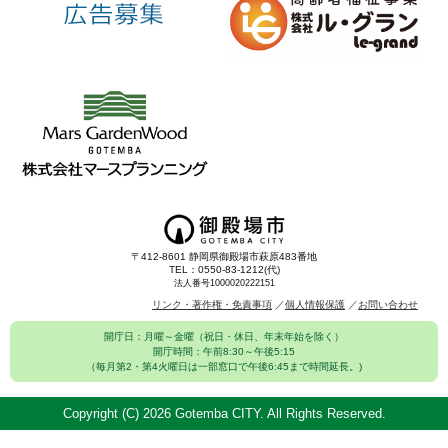
〒412-8601 静岡県御殿場市萩原483番地
TEL：0550-83-1212(代)
法人番号1000020222151
リンク・著作権・免責事項
個人情報保護
お問い合わせ
開庁日：月曜～金曜（祝日・休日、年末年始を除く）
開庁時間：午前8:30～午後5:15
（毎月第2・第4火曜日は一部窓口で午後6:45まで時間延長。)
Copyright (C)
2026 Gotemba CITY. All Rights Reserved.