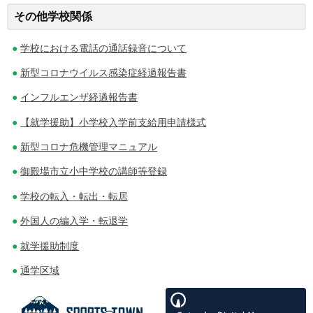
投
その他学校関係
稿
学校における電話の通話録音について
ナ
新型コロナウイルス感染症経過報告書
ビ
インフルエンザ経過報告書
ゲ
【就学援助】小学校入学前支給用申請様式
ー
新型コロナ危機管理マニュアル
シ
御殿場市立小中学校の講師等登録
ョ
学校の転入・転出・転居
ン
外国人の編入学・転退学
就学援助制度
通学区域