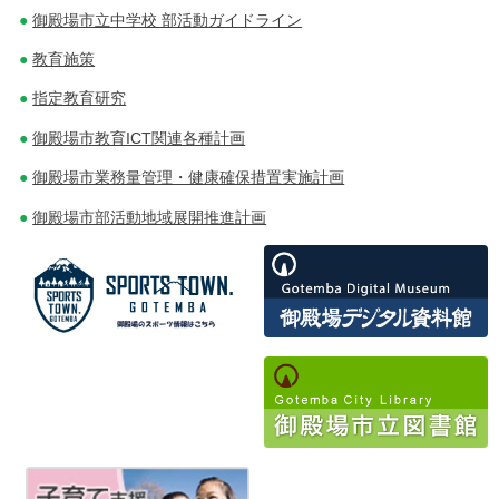
ー
御殿場市立中学校 部活動ガイドライン
シ
教育施策
ョ
指定教育研究
ン
御殿場市教育ICT関連各種計画
御殿場市業務量管理・健康確保措置実施計画
御殿場市部活動地域展開推進計画