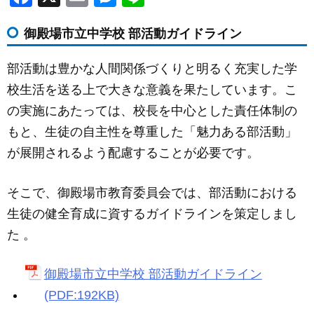
a
m
e
n
御殿場市立中学校 部活動ガイドライン
c
ail
ss
e
e
e
部活動は豊かな人間関係づくりと明るく充実した学
b
n
校生活を送る上で大きな意義を果たしています。こ
o
g
の実施にあたっては、校長を中心とした責任体制の
o
er
もと、生徒の自主性を尊重した「魅力ある部活動」
k
が展開されるよう配慮することが必要です。
そこで、御殿場市教育委員会では、部活動における
生徒の健全育成に資するガイドラインを策定しまし
た 。
御殿場市立中学校 部活動ガイドライン
(PDF:192KB)