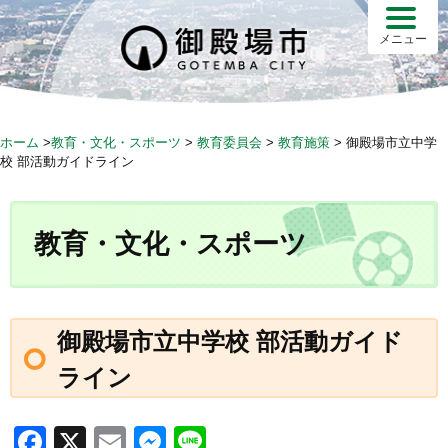
S
k
メニュー
i
p
t
o
ホーム
>
教育・文化・スポーツ
>
教育委員会
>
教育施策
>
御殿場市立中学
c
校 部活動ガイドライン
o
n
t
教育・文化・スポーツ
e
n
t
御殿場市立中学校 部活動ガイド
ライン
F
X
E
M
Li