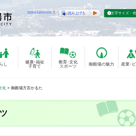
Select Language
▼
文字サイズ・
健康･福祉
教育･文化
らし
御殿場の魅力
産業･
子育て
スポーツ
文化
>
御殿場方言かるた
ツ