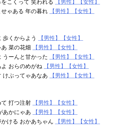
鼻をこくって 笑われる
【男性】
【女性】
こせゃある 年の暮れ
【男性】
【女性】
に 歩くからよう
【男性】
【女性】
ゃあ 菜の花畑
【男性】
【女性】
は うーんと甘かった
【男性】
【女性】
あよ おらのめがね
【男性】
【女性】
す けぶってゃあなあ
【男性】
【女性】
めて 打つ注射
【男性】
【女性】
目があかにゃあ
【男性】
【女性】
声かける おかあちゃん
【男性】
【女性】