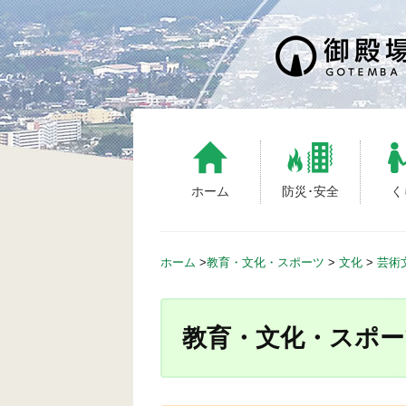
S
k
i
p
t
o
c
o
n
ホーム
防災･安全
く
t
e
n
ホーム
>
教育・文化・スポーツ
>
文化
>
芸術
t
教育・文化・スポー