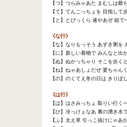
【つ】つらみゃあた まむしは爺
【て】てんこっちょを 目指して
【と】とびっくら 速やあぜ 組で
《な行》
【な】なりもっそう あずき粥を
【に】新しい着物で みんなと出
【ぬ】ぬかっちゃり そこを歩く
【ね】ねゃあしょだぜ 婆ちゃん
【の】のくてえ冬の日は きりぼ
《は行》
【は】はさみっちょ 取りい行く
【ひ】冷っけぇなあ 裏の湧き水
【ふ】太え草 引っこ抜けにゃあ