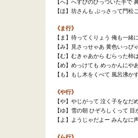
【へ】へすびのひっついた手で 
【ほ】坊さんも ぶっさって門松
《ま行》
【ま】待ってくりょう 俺も一緒
【み】見さっせゃあ 黄色いっぴ
【む】むきゃあから むらった柿
【め】めっけても めっかんにや
【も】もし木をくべて 風呂沸か
《や行》
【や】やじがって 泣く子をなだ
【ゆ】雪の朝 ひぞろしくって 
【よ】ようじゃだよー みんなに
《ら行》