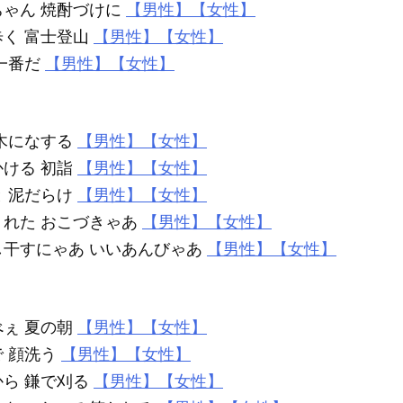
ちゃん 焼酎づけに
【男性】
【女性】
歩く 富士登山
【男性】
【女性】
一番だ
【男性】
【女性】
 木になする
【男性】
【女性】
かける 初詣
【男性】
【女性】
と 泥だらけ
【男性】
【女性】
くれた おこづきゃあ
【男性】
【女性】
し干すにゃあ いいあんびゃあ
【男性】
【女性】
べぇ 夏の朝
【男性】
【女性】
で 顔洗う
【男性】
【女性】
から 鎌で刈る
【男性】
【女性】