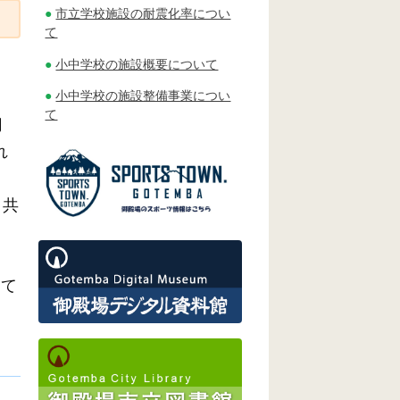
市立学校施設の耐震化率につい
て
小中学校の施設概要について
小中学校の施設整備事業につい
て
月
れ
と共
図
めて