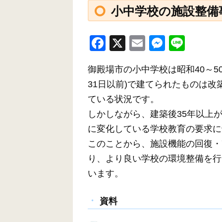
小中学校の施設整備
F
X
E
M
Li
a
m
e
n
御殿場市の小中学校は昭和40～5
c
ail
ss
e
31日以前)で建てられたものは
e
e
ている状況です。
b
n
しかしながら、建築後35年以上
o
g
に変化している学校教育の要求に
o
er
このことから、施設機能の回復・
k
り、より良い学校の環境整備を行
います。
資料