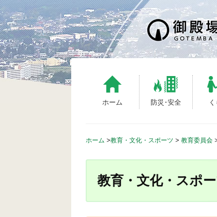
S
k
i
p
t
o
c
o
n
ホーム
防災･安全
く
t
e
n
ホーム
>
教育・文化・スポーツ
>
教育委員会
t
教育・文化・スポー