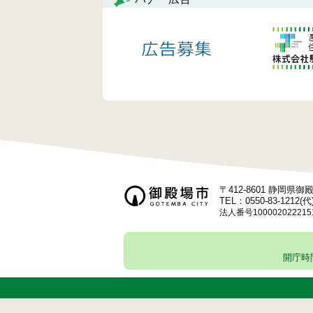
ビ
ゲ
ー
シ
ョ
ン
〒412-8601 静岡県
TEL：0550-83-1212(代
法人番号100002022215
開庁時間