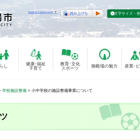
Select Language
▼
文字サイズ・
健康･福祉
教育･文化
らし
御殿場の魅力
産業･
子育て
スポーツ
>
学校施設整備
>
小中学校の施設整備事業について
ツ