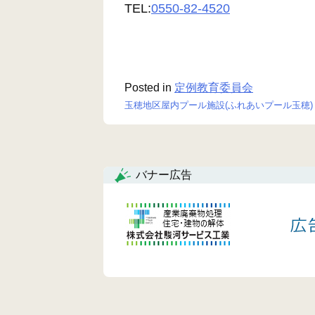
TEL:
0550-82-4520
Posted in
定例教育委員会
玉穂地区屋内プール施設(ふれあいプール玉穂)
投
稿
ナ
バナー広告
ビ
ゲ
ー
シ
ョ