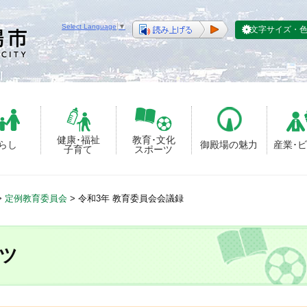
Select Language
▼
文字サイズ・
健康･福祉
教育･文化
らし
御殿場の魅力
産業･
子育て
スポーツ
>
定例教育委員会
>
令和3年 教育委員会会議録
ツ