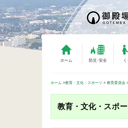
S
k
i
p
t
o
c
o
n
ホーム
防災･安全
く
t
e
n
ホーム
>
教育・文化・スポーツ
>
教育委員会
t
教育・文化・スポー