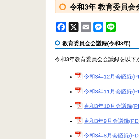
令和3年 教育委員会
F
X
E
M
Li
a
m
e
n
教育委員会会議録(令和3年)
c
ail
ss
e
e
e
令和3年教育委員会会議録を以下
b
n
o
g
令和3年12月会議録(PDF
o
er
令和3年11月会議録(PDF
k
令和3年10月会議録(PDF
令和3年9月会議録(PDF:
令和3年8月会議録(PDF: