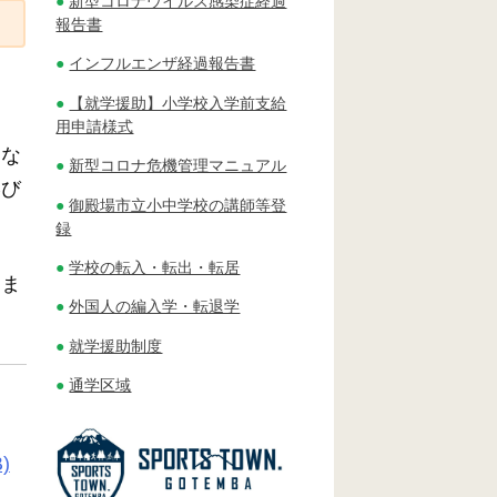
新型コロナウイルス感染症経過
報告書
インフルエンザ経過報告書
【就学援助】小学校入学前支給
用申請様式
らな
新型コロナ危機管理マニュアル
学び
御殿場市立小中学校の講師等登
録
学校の転入・転出・転居
てま
外国人の編入学・転退学
就学援助制度
通学区域
)