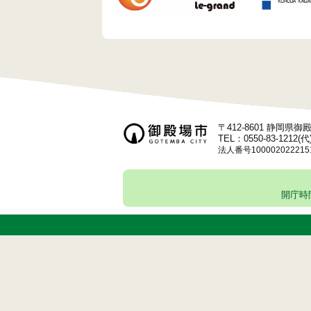
ー
シ
ョ
ン
〒412-8601 静岡県
TEL：0550-83-1212(代
法人番号100002022215
開庁時間