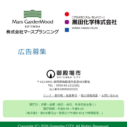
〒412-8601 静岡県御殿場市萩原483番地
TEL：0550-83-1212(代)
法人番号1000020222151
リンク・著作権・免責事項
個人情報保護
お問い合わせ
開庁日：月曜～金曜（祝日・休日、年末年始を除く）
開庁時間：午前8:30～午後5:15
（毎月第2・第4火曜日は一部窓口で午後6:45まで時間延長。)
Copyright (C)
2026 Gotemba CITY. All Rights Reserved.