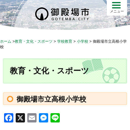
S
k
メニュー
i
p
t
o
ホーム
>
教育・文化・スポーツ
>
学校教育
>
小学校
>
御殿場市立高根小学
c
校
o
n
t
教育・文化・スポーツ
e
n
t
御殿場市立高根小学校
F
X
E
M
Li
a
m
e
n