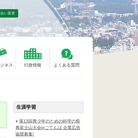
色合い変更
ビジネス
行政情報
よくある質問
生涯学習
第13回青少年のための科学の祭
典富士山大会inごてんば 企業広告
協賛募集!