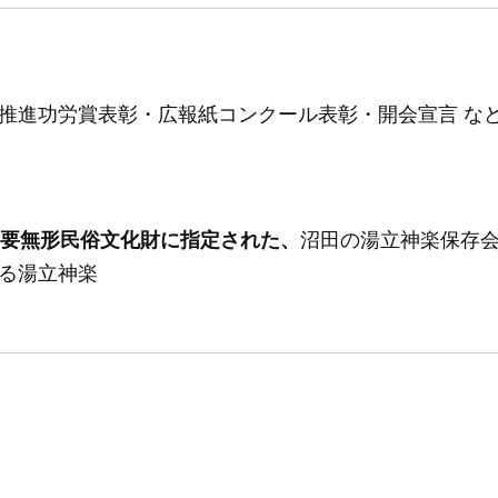
習推進功労賞表彰・広報紙コンクール表彰・開会宣言 な
重要無形民俗文化財に指定された、
沼田の湯立神楽保存
よる湯立神楽