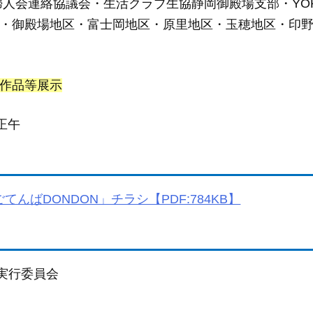
婦人会連絡協議会・生活クラブ生協静岡御殿場支部・YO
・御殿場地区・富士岡地区・原里地区・玉穂地区・印
作品等展示
)正午
んばDONDON」チラシ【PDF:784KB】
N実行委員会