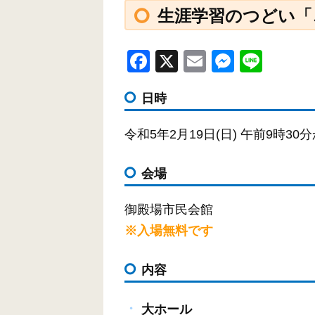
生涯学習のつどい「
F
X
E
M
Li
a
m
e
n
日時
c
ail
ss
e
e
e
令和5年2月19日(日) 午前9時3
b
n
o
g
会場
o
er
御殿場市民会館
k
※入場無料です
内容
大ホール