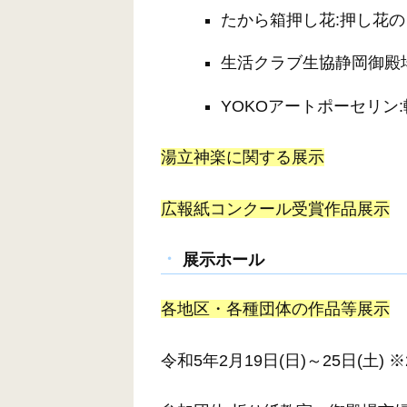
たから箱押し花:押し花
生活クラブ生協静岡御殿
YOKOアートポーセリン
湯立神楽に関する展示
広報紙コンクール受賞作品展示
展示ホール
各地区・各種団体の作品等展示
令和5年2月19日(日)～25日(土) 