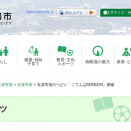
Select Language
▼
文字サイズ・
健康･福祉
教育･文化
らし
御殿場の魅力
産業･
子育て
スポーツ
生涯学習
>
生涯学習
>
生涯学習のつどい「ごてんばDONDON」開催
ツ