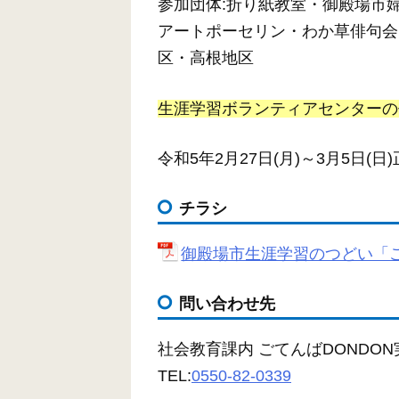
参加団体:折り紙教室・御殿場市
アートポーセリン・わか草俳句会
区・高根地区
生涯学習ボランティアセンターの
令和5年2月27日(月)～3月5日(日
チラシ
御殿場市生涯学習のつどい「ごて
問い合わせ先
社会教育課内 ごてんばDONDO
TEL:
0550-82-0339