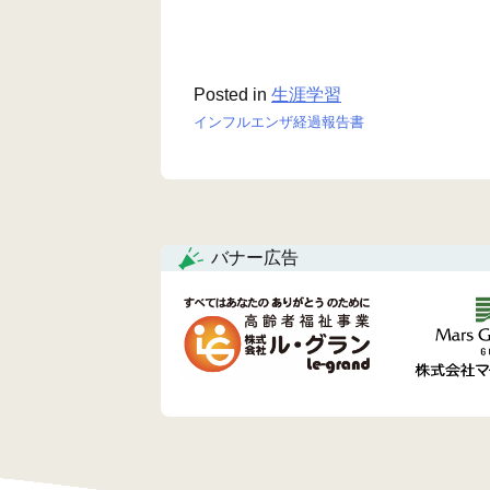
Posted in
生涯学習
インフルエンザ経過報告書
投
稿
ナ
バナー広告
ビ
ゲ
ー
シ
ョ
ン