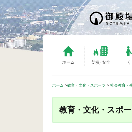
S
k
i
p
t
o
c
o
n
ホーム
防災･安全
く
t
e
n
ホーム
>
教育・文化・スポーツ
>
社会教育・
t
教育・文化・スポー