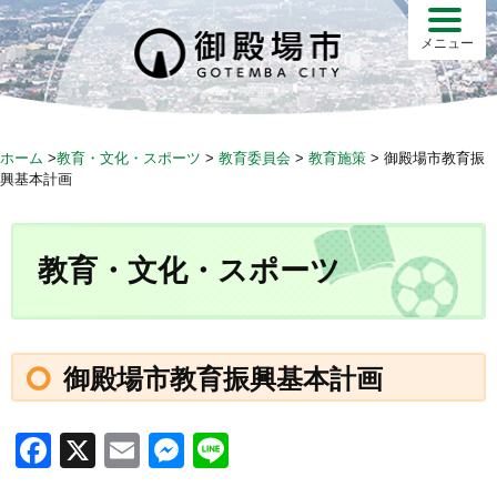
S
k
メニュー
i
p
t
o
ホーム
>
教育・文化・スポーツ
>
教育委員会
>
教育施策
>
御殿場市教育振
c
興基本計画
o
n
t
教育・文化・スポーツ
e
n
t
御殿場市教育振興基本計画
F
X
E
M
Li
a
m
e
n