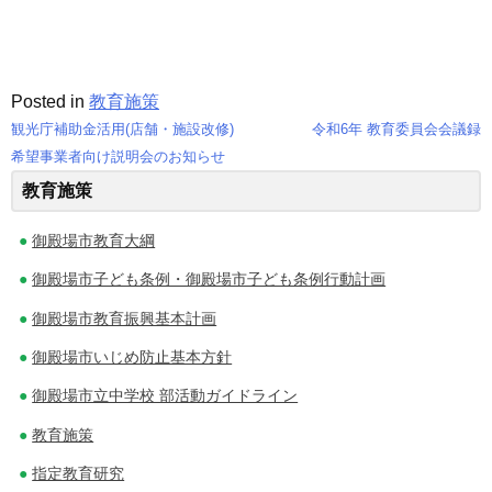
Posted in
教育施策
観光庁補助金活用(店舗・施設改修)
令和6年 教育委員会会議録
投
希望事業者向け説明会のお知らせ
教育施策
稿
ナ
御殿場市教育大綱
ビ
御殿場市子ども条例・御殿場市子ども条例行動計画
ゲ
御殿場市教育振興基本計画
御殿場市いじめ防止基本方針
ー
御殿場市立中学校 部活動ガイドライン
シ
教育施策
ョ
指定教育研究
ン