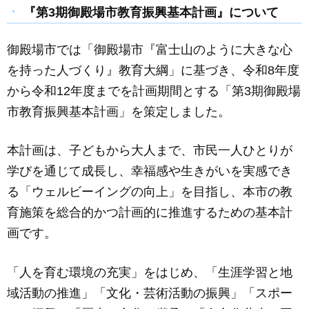
c
ail
ss
e
『第3期御殿場市教育振興基本計画』について
e
e
御殿場市では「御殿場市『富士山のように大きな心
b
n
を持った人づくり』教育大綱」に基づき、令和8年度
o
g
から令和12年度までを計画期間とする「第3期御殿場
o
er
市教育振興基本計画」を策定しました。
k
本計画は、子どもから大人まで、市民一人ひとりが
学びを通じて成長し、幸福感や生きがいを実感でき
る「ウェルビーイングの向上」を目指し、本市の教
育施策を総合的かつ計画的に推進するための基本計
画です。
「人を育む環境の充実」をはじめ、「生涯学習と地
域活動の推進」「文化・芸術活動の振興」「スポー