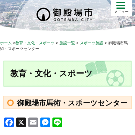
S
k
メニュー
i
p
t
o
ホーム
>
教育・文化・スポーツ
>
施設一覧
>
スポーツ施設
>
御殿場市馬
c
術・スポーツセンター
o
n
t
教育・文化・スポーツ
e
n
t
御殿場市馬術・スポーツセンター
F
X
E
M
Li
a
m
e
n