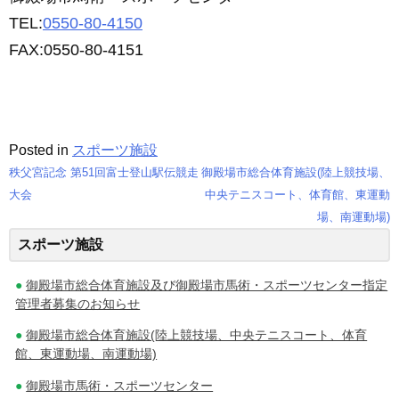
TEL:
0550-80-4150
FAX:0550-80-4151
Posted in
スポーツ施設
秩父宮記念 第51回富士登山駅伝競走
御殿場市総合体育施設(陸上競技場、
投
大会
中央テニスコート、体育館、東運動
場、南運動場)
稿
スポーツ施設
ナ
御殿場市総合体育施設及び御殿場市馬術・スポーツセンター指定
ビ
管理者募集のお知らせ
ゲ
御殿場市総合体育施設(陸上競技場、中央テニスコート、体育
館、東運動場、南運動場)
ー
御殿場市馬術・スポーツセンター
シ