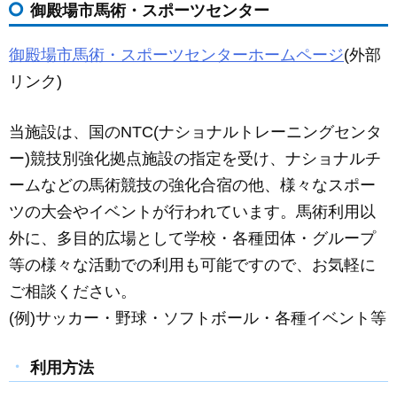
御殿場市馬術・スポーツセンター
c
ail
ss
e
e
e
御殿場市馬術・スポーツセンターホームページ
(外部
b
n
リンク)
o
g
o
er
当施設は、国のNTC(ナショナルトレーニングセンタ
k
ー)競技別強化拠点施設の指定を受け、ナショナルチ
ームなどの馬術競技の強化合宿の他、様々なスポー
ツの大会やイベントが行われています。馬術利用以
外に、多目的広場として学校・各種団体・グループ
等の様々な活動での利用も可能ですので、お気軽に
ご相談ください。
(例)サッカー・野球・ソフトボール・各種イベント等
利用方法