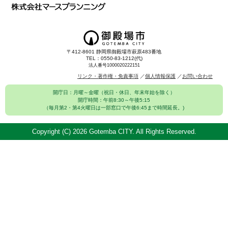
〒412-8601 静岡県御殿場市萩原483番地
TEL：0550-83-1212(代)
法人番号1000020222151
リンク・著作権・免責事項
個人情報保護
お問い合わせ
開庁日：月曜～金曜（祝日・休日、年末年始を除く）
開庁時間：午前8:30～午後5:15
（毎月第2・第4火曜日は一部窓口で午後6:45まで時間延長。)
Copyright (C)
2026 Gotemba CITY. All Rights Reserved.