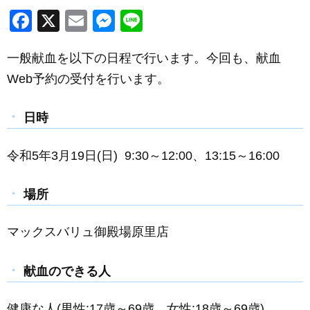
F
X
E
M
Li
a
m
e
n
一般献血を以下の日程で行います。今回も、献血
c
ail
ss
e
Web予約の受付を行います。
e
e
b
n
日時
o
g
o
er
令和5年3月19日(日) 9:30～12:00、13:15～16:00
k
場所
マックスバリュ御殿場原里店
献血のできる人
健康な人(男性:17歳～69歳、女性:18歳～69歳)