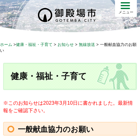
S
k
メニュー
i
p
t
o
ホーム
>
健康・福祉・子育て
>
お知らせ
>
無線放送
>
一般献血協力のお願
c
い
o
n
t
健康・福祉・子育て
e
n
t
※このお知らせは2023年3月10日に書かれました。最新情
報をご確認下さい。
一般献血協力のお願い