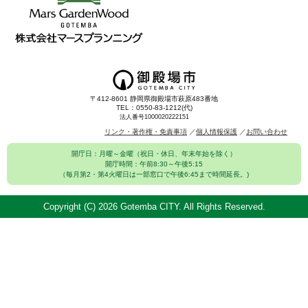
〒412-8601 静岡県御殿場市萩原483番地
TEL：0550-83-1212(代)
法人番号1000020222151
リンク・著作権・免責事項
個人情報保護
お問い合わせ
開庁日：月曜～金曜（祝日・休日、年末年始を除く）
開庁時間：午前8:30～午後5:15
（毎月第2・第4火曜日は一部窓口で午後6:45まで時間延長。)
Copyright (C)
2026 Gotemba CITY. All Rights Reserved.