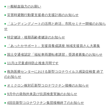
一般献血協力のお願い
災害時避難行動要支援者の支援計画のお知らせ
「エンディングノートの活用と終活」市民セミナー開催のお知ら
せ
特定健診・後期高齢者健診のお知らせ
「あったかサポート」支援員養成講座 地域支援員さん大募集
国土交通省認定「福祉車両運転者講習」受講者募集のお知らせ
11月は児童虐待防止推進月間です
救急医療センターにおける新型コロナウイルス感染症検査 終了
のお知らせ
オミクロン株対応新型コロナワクチン接種のお知らせ
9月中の発熱外来及び抗原検査実施のお知らせ
4回目新型コロナワクチン集団接種終了のお知らせ