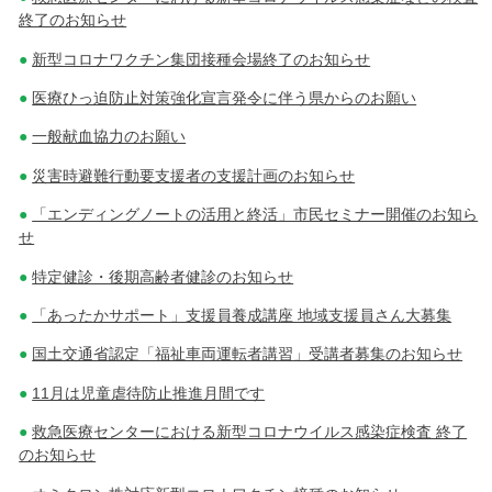
終了のお知らせ
新型コロナワクチン集団接種会場終了のお知らせ
医療ひっ迫防止対策強化宣言発令に伴う県からのお願い
一般献血協力のお願い
災害時避難行動要支援者の支援計画のお知らせ
「エンディングノートの活用と終活」市民セミナー開催のお知ら
せ
特定健診・後期高齢者健診のお知らせ
「あったかサポート」支援員養成講座 地域支援員さん大募集
国土交通省認定「福祉車両運転者講習」受講者募集のお知らせ
11月は児童虐待防止推進月間です
救急医療センターにおける新型コロナウイルス感染症検査 終了
のお知らせ