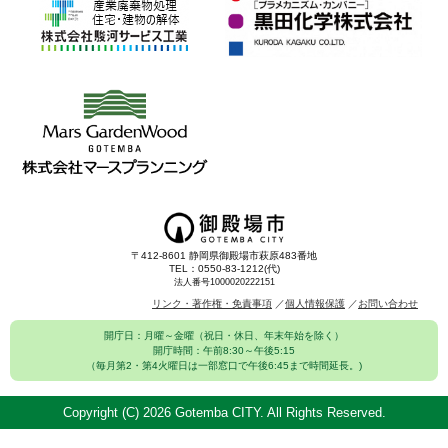
〒412-8601 静岡県御殿場市萩原483番地
TEL：0550-83-1212(代)
法人番号1000020222151
リンク・著作権・免責事項
個人情報保護
お問い合わせ
開庁日：月曜～金曜（祝日・休日、年末年始を除く）
開庁時間：午前8:30～午後5:15
（毎月第2・第4火曜日は一部窓口で午後6:45まで時間延長。)
Copyright (C)
2026 Gotemba CITY. All Rights Reserved.