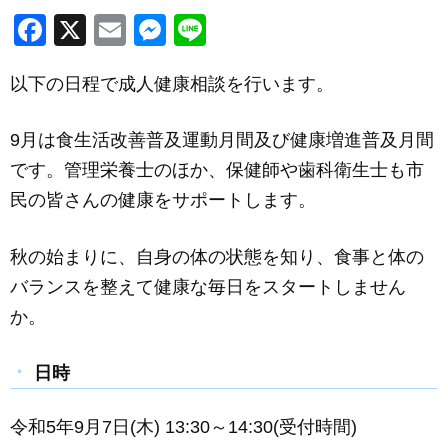
F
X
E
M
Li
a
m
e
n
以下の日程で成人健康相談を行います。
c
ail
ss
e
e
e
9月は食生活改善普及運動月間及び健康増進普及月間
b
n
です。管理栄養士のほか、保健師や歯科衛生士も市
o
g
民の皆さんの健康をサポートします。
o
er
k
秋の始まりに、自身の体の状態を知り、食事と体の
バランスを整えて健康な毎日をスタートしません
か。
日時
令和5年9月7日(木) 13:30～14:30(受付時間)