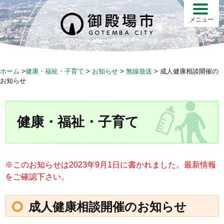
S
k
メニュー
i
p
t
o
ホーム
>
健康・福祉・子育て
>
お知らせ
>
無線放送
>
成人健康相談開催の
c
お知らせ
o
n
t
健康・福祉・子育て
e
n
t
※このお知らせは2023年9月1日に書かれました。最新情報
をご確認下さい。
成人健康相談開催のお知らせ