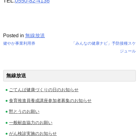
TEL:
0550-82-4136
Posted in
無線放送
健やか事業利用券
「みんなの健康ナビ」予防接種スケ
投
ジュール
稿
ナ
無線放送
ビ
ごてんば健康づくりの日のお知らせ
ゲ
食育推進員養成講座参加者募集のお知らせ
ー
黙とうのお願い
シ
一般献血協力のお願い
ョ
がん検診実施のお知らせ