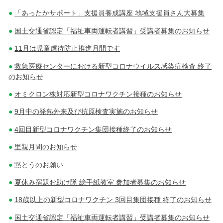
「あったかサポート」支援員養成講座 地域支援員さん大募集
国土交通省認定「福祉車両運転者講習」受講者募集のお知らせ
11月は児童虐待防止推進月間です
救急医療センターにおける新型コロナウイルス感染症検査 終了
のお知らせ
オミクロン株対応新型コロナワクチン接種のお知らせ
9月中の発熱外来及び抗原検査実施のお知らせ
4回目新型コロナワクチン集団接種終了のお知らせ
里親月間のお知らせ
黙とうのお願い
夏休み宿題お助け隊 絵手紙教室 参加者募集のお知らせ
18歳以上の新型コロナワクチン 3回目集団接種 終了のお知らせ
国土交通省認定「福祉車両運転者講習」受講者募集のお知らせ