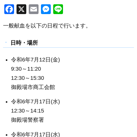
F
X
E
M
Li
a
m
e
n
一般献血を以下の日程で行います。
c
ail
ss
e
e
e
日時・場所
b
n
o
g
令和6年7月12日(金)
o
er
9:30～11:20
k
12:30～15:30
御殿場市商工会館
令和6年7月17日(水)
12:30～14:15
御殿場警察署
令和6年7月17日(水)