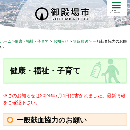
S
k
メニュー
i
p
t
o
ホーム
>
健康・福祉・子育て
>
お知らせ
>
無線放送
>
一般献血協力のお願
c
い
o
n
t
健康・福祉・子育て
e
n
t
※このお知らせは2024年7月4日に書かれました。最新情報
をご確認下さい。
一般献血協力のお願い