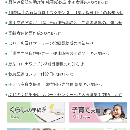
夏休み宿題お助け隊 絵手紙教室 参加者募集のお知らせ
18歳以上の新型コロナワクチン 3回目集団接種 終了のお知らせ
国土交通省認定「福祉車両運転者講習」受講者募集のお知らせ
高齢者連絡票作成のお知らせ
はり、灸及びマッサージ治療費助成のお知らせ
「世界自閉症啓発デー・発達障害啓発週間」のお知らせ
新型コロナワクチン3回目接種のお知らせ
救急医療センター休診日のお知らせ
子ども家庭支援員、虐待対応専門員 募集のお知らせ
ふじのくに出会いサポートセンターへの入会募集を開始します