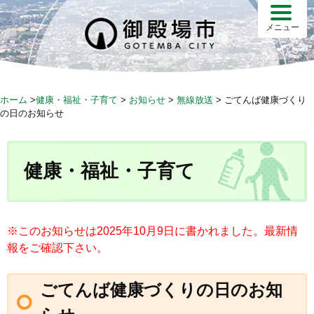
S
k
メニュー
i
p
t
o
ホーム
>
健康・福祉・子育て
>
お知らせ
>
無線放送
>
ごてんば健康づくり
c
の日のお知らせ
o
n
t
健康・福祉・子育て
e
n
t
※このお知らせは2025年10月9日に書かれました。最新情
報をご確認下さい。
ごてんば健康づくりの日のお知