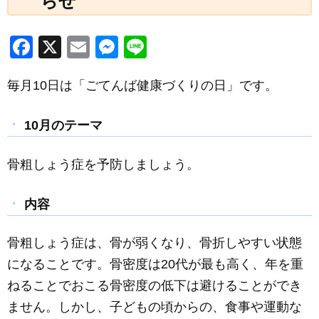
らせ
F
X
E
M
Li
a
m
e
n
毎月10日は「ごてんば健康づくりの日」です。
c
ail
ss
e
e
e
10月のテーマ
b
n
o
g
骨粗しょう症を予防しましょう。
o
er
k
内容
骨粗しょう症は、骨が弱くなり、骨折しやすい状態
になることです。骨密度は20代が最も高く、年を重
ねることでおこる骨密度の低下は避けることができ
ません。しかし、子どもの頃からの、食事や運動な