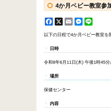
4か月ベビー教室参
F
X
E
M
Li
a
m
e
n
以下の日程で4か月ベビー教室を
c
ail
ss
e
e
e
日時
b
n
o
g
令和8年6月11日(木) 午後1時45
o
er
k
場所
保健センター
内容