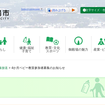
Select Language
▼
文字サイズ・
健康･福祉
教育･文化
らし
御殿場の魅力
産業･
子育て
スポーツ
線放送
>
4か月ベビー教室参加者募集のお知らせ