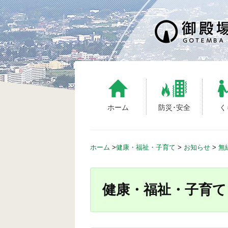
S
k
i
p
t
o
c
o
n
ホーム
防災･安全
く
t
e
n
ホーム
>
健康・福祉・子育て
>
お知らせ
>
無
t
健康・福祉・子育て