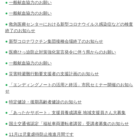
一般献血協力のお願い
一般献血協力のお願い
救急医療センターにおける新型コロナウイルス感染症などの検査
終了のお知らせ
新型コロナワクチン集団接種会場終了のお知らせ
医療ひっ迫防止対策強化宣言発令に伴う県からのお願い
一般献血協力のお願い
災害時避難行動要支援者の支援計画のお知らせ
「エンディングノートの活用と終活」市民セミナー開催のお知ら
せ
特定健診・後期高齢者健診のお知らせ
「あったかサポート」支援員養成講座 地域支援員さん大募集
国土交通省認定「福祉車両運転者講習」受講者募集のお知らせ
11月は児童虐待防止推進月間です