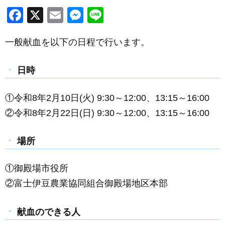
F
X
E
M
Li
a
m
e
n
一般献血を以下の日程で行います。
c
ail
ss
e
e
e
日時
b
n
o
g
①令和8年2月10日(火) 9:30～12:00、13:15～16:00
o
er
②令和8年2月22日(日) 9:30～12:00、13:15～16:00
k
場所
①御殿場市役所
②富士伊豆農業協同組合御殿場地区本部
献血のできる人