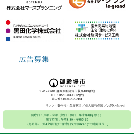
〒412-8601 静岡県御殿場市萩原483番地
TEL：0550-83-1212(代)
法人番号1000020222151
リンク・著作権・免責事項
個人情報保護
お問い合わせ
開庁日：月曜～金曜（祝日・休日、年末年始を除く）
開庁時間：午前8:30～午後5:15
（毎月第2・第4火曜日は一部窓口で午後6:45まで時間延長。)