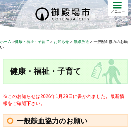
S
k
メニュー
i
p
t
o
ホーム
>
健康・福祉・子育て
>
お知らせ
>
無線放送
>
一般献血協力のお願
c
い
o
n
t
健康・福祉・子育て
e
n
t
※このお知らせは2026年1月29日に書かれました。最新情
報をご確認下さい。
一般献血協力のお願い