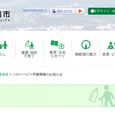
Select Language
▼
文字サイズ・
健康･福祉
教育･文化
らし
御殿場の魅力
産業･
子育て
スポーツ
線放送
>
ハローベビー学級開催のお知らせ