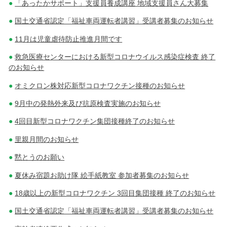
「あったかサポート」支援員養成講座 地域支援員さん大募集
国土交通省認定「福祉車両運転者講習」受講者募集のお知らせ
11月は児童虐待防止推進月間です
救急医療センターにおける新型コロナウイルス感染症検査 終了
のお知らせ
オミクロン株対応新型コロナワクチン接種のお知らせ
9月中の発熱外来及び抗原検査実施のお知らせ
4回目新型コロナワクチン集団接種終了のお知らせ
里親月間のお知らせ
黙とうのお願い
夏休み宿題お助け隊 絵手紙教室 参加者募集のお知らせ
18歳以上の新型コロナワクチン 3回目集団接種 終了のお知らせ
国土交通省認定「福祉車両運転者講習」受講者募集のお知らせ