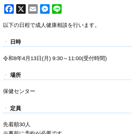
F
X
E
M
Li
a
m
e
n
以下の日程で成人健康相談を行います。
c
ail
ss
e
e
e
日時
b
n
o
g
令和8年4月13日(月) 9:30～11:00(受付時間)
o
er
k
場所
保健センター
定員
先着順30人
※事前に予約が必要です。