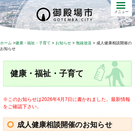
S
k
メニュー
i
p
t
o
ホーム
>
健康・福祉・子育て
>
お知らせ
>
無線放送
>
成人健康相談開催の
c
お知らせ
o
n
t
健康・福祉・子育て
e
n
t
※このお知らせは2026年4月7日に書かれました。最新情報
をご確認下さい。
成人健康相談開催のお知らせ