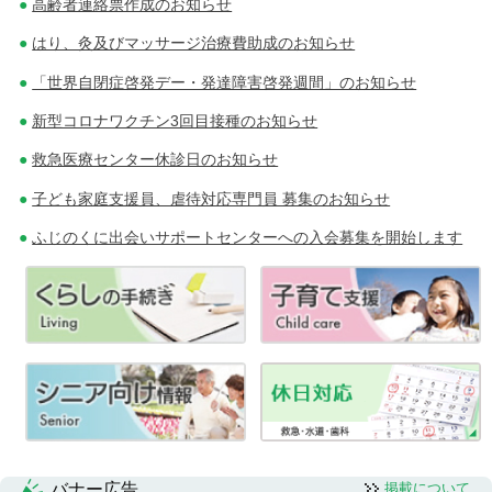
高齢者連絡票作成のお知らせ
はり、灸及びマッサージ治療費助成のお知らせ
「世界自閉症啓発デー・発達障害啓発週間」のお知らせ
新型コロナワクチン3回目接種のお知らせ
救急医療センター休診日のお知らせ
子ども家庭支援員、虐待対応専門員 募集のお知らせ
ふじのくに出会いサポートセンターへの入会募集を開始します
バナー広告
掲載について