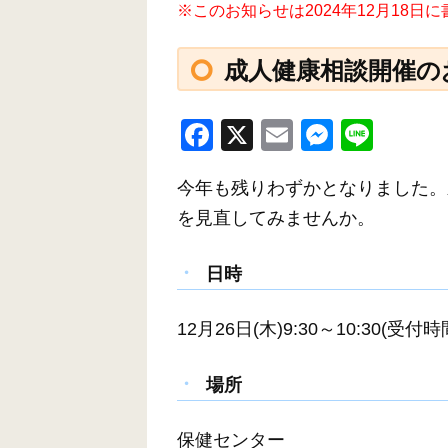
※このお知らせは2024年12月18
成人健康相談開催の
F
X
E
M
Li
a
m
e
n
今年も残りわずかとなりました。
c
ail
ss
e
を見直してみませんか。
e
e
b
n
日時
o
g
o
er
12月26日(木)9:30～10:30(受付時
k
場所
保健センター