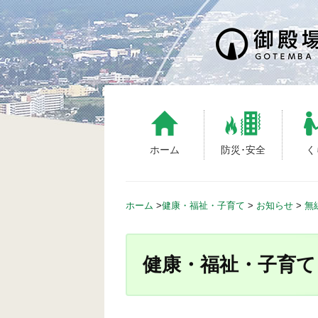
S
k
i
p
t
o
c
o
n
ホーム
防災･安全
く
t
e
n
ホーム
>
健康・福祉・子育て
>
お知らせ
>
無
t
健康・福祉・子育て