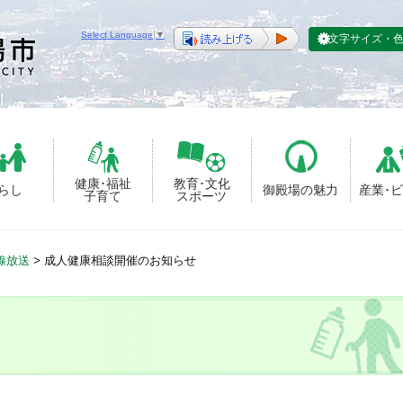
Select Language
▼
文字サイズ・
健康･福祉
教育･文化
らし
御殿場の魅力
産業･
子育て
スポーツ
線放送
>
成人健康相談開催のお知らせ