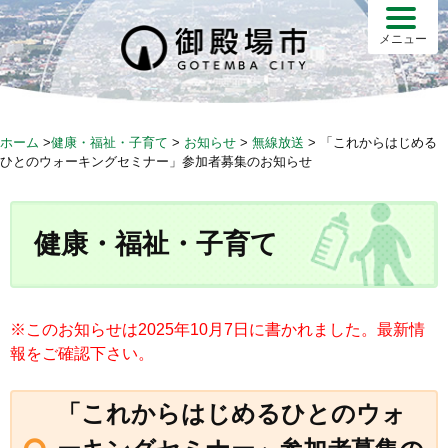
S
k
メニュー
i
p
t
o
ホーム
>
健康・福祉・子育て
>
お知らせ
>
無線放送
>
「これからはじめる
c
ひとのウォーキングセミナー」参加者募集のお知らせ
o
n
t
健康・福祉・子育て
e
n
t
※このお知らせは2025年10月7日に書かれました。最新情
報をご確認下さい。
「これからはじめるひとのウォ