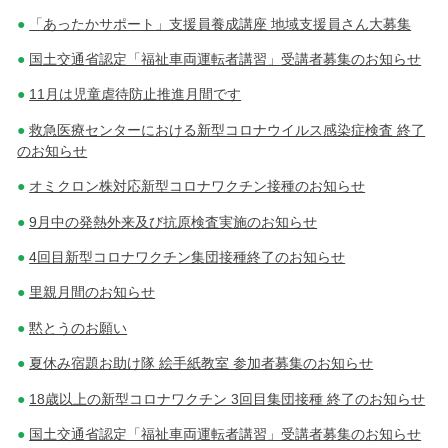
「あったかサポート」支援員養成講座 地域支援員さん大募集
国土交通省認定「福祉車両運転者講習」受講者募集のお知らせ
11月は児童虐待防止推進月間です
救急医療センターにおける新型コロナウイルス感染症検査 終了
のお知らせ
オミクロン株対応新型コロナワクチン接種のお知らせ
9月中の発熱外来及び抗原検査実施のお知らせ
4回目新型コロナワクチン集団接種終了のお知らせ
里親月間のお知らせ
黙とうのお願い
夏休み宿題お助け隊 絵手紙教室 参加者募集のお知らせ
18歳以上の新型コロナワクチン 3回目集団接種 終了のお知らせ
国土交通省認定「福祉車両運転者講習」受講者募集のお知らせ