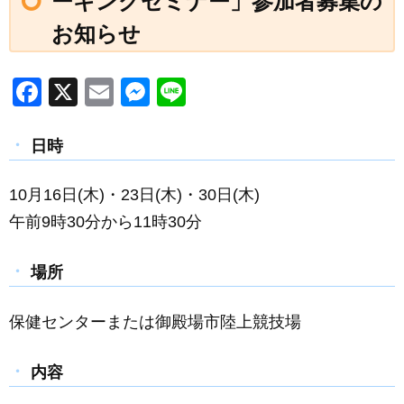
ーキングセミナー」参加者募集の
お知らせ
F
X
E
M
Li
a
m
e
n
c
ail
ss
e
日時
e
e
10月16日(木)・23日(木)・30日(木)
b
n
午前9時30分から11時30分
o
g
o
er
場所
k
保健センターまたは御殿場市陸上競技場
内容