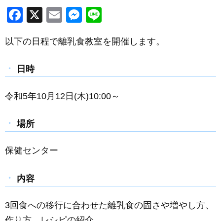
F
X
E
M
Li
a
m
e
n
以下の日程で離乳食教室を開催します。
c
ail
ss
e
e
e
日時
b
n
o
g
令和5年10月12日(木)10:00～
o
er
k
場所
保健センター
内容
3回食への移行に合わせた離乳食の固さや増やし方、
作り方、レシピの紹介