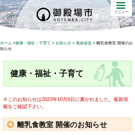
S
k
メニュー
i
p
t
o
ホーム
>
健康・福祉・子育て
>
お知らせ
>
無線放送
>
離乳食教室 開催のお
c
知らせ
o
n
t
健康・福祉・子育て
e
n
t
※このお知らせは2023年10月6日に書かれました。最新情
報をご確認下さい。
離乳食教室 開催のお知らせ