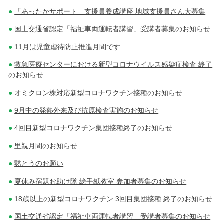
「あったかサポート」支援員養成講座 地域支援員さん大募集
国土交通省認定「福祉車両運転者講習」受講者募集のお知らせ
11月は児童虐待防止推進月間です
救急医療センターにおける新型コロナウイルス感染症検査 終了
のお知らせ
オミクロン株対応新型コロナワクチン接種のお知らせ
9月中の発熱外来及び抗原検査実施のお知らせ
4回目新型コロナワクチン集団接種終了のお知らせ
里親月間のお知らせ
黙とうのお願い
夏休み宿題お助け隊 絵手紙教室 参加者募集のお知らせ
18歳以上の新型コロナワクチン 3回目集団接種 終了のお知らせ
国土交通省認定「福祉車両運転者講習」受講者募集のお知らせ