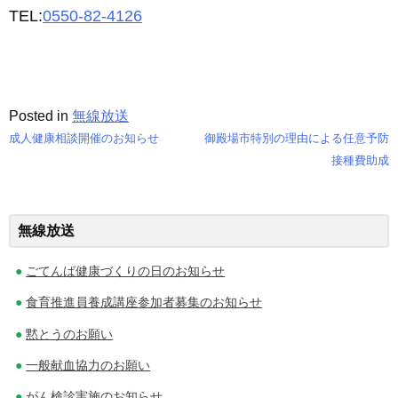
TEL:
0550-82-4126
Posted in
無線放送
成人健康相談開催のお知らせ
御殿場市特別の理由による任意予防
投
接種費助成
稿
ナ
無線放送
ビ
ごてんば健康づくりの日のお知らせ
ゲ
食育推進員養成講座参加者募集のお知らせ
ー
黙とうのお願い
シ
一般献血協力のお願い
ョ
がん検診実施のお知らせ