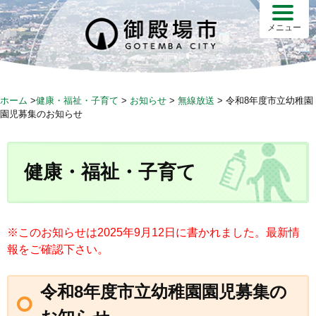
S
k
メニュー
i
p
t
o
ホーム
>
健康・福祉・子育て
>
お知らせ
>
無線放送
>
令和8年度市立幼稚園
c
園児募集のお知らせ
o
n
t
健康・福祉・子育て
e
n
t
※このお知らせは2025年9月12日に書かれました。最新情
報をご確認下さい。
令和8年度市立幼稚園園児募集の