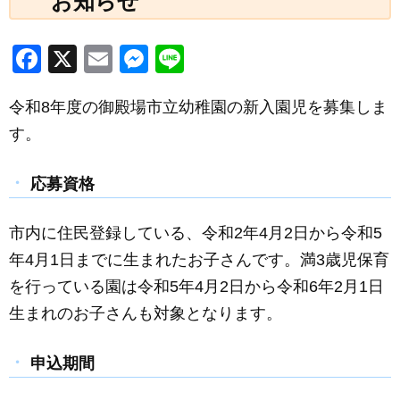
お知らせ
F
X
E
M
Li
a
m
e
n
令和8年度の御殿場市立幼稚園の新入園児を募集しま
c
ail
ss
e
す。
e
e
b
n
応募資格
o
g
o
er
市内に住民登録している、令和2年4月2日から令和5
k
年4月1日までに生まれたお子さんです。満3歳児保育
を行っている園は令和5年4月2日から令和6年2月1日
生まれのお子さんも対象となります。
申込期間