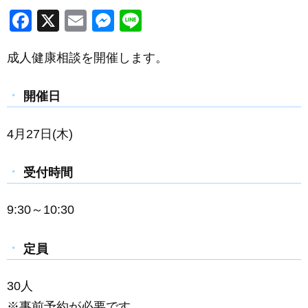
F
X
E
M
Li
a
m
e
n
成人健康相談を開催します。
c
ail
ss
e
e
e
開催日
b
n
o
g
4月27日(木)
o
er
k
受付時間
9:30～10:30
定員
30人
※事前予約が必要です。