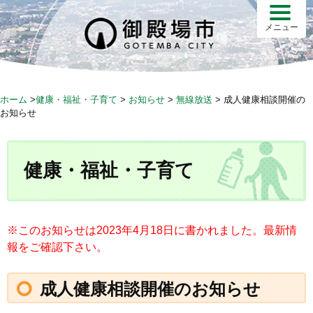
S
k
メニュー
i
p
t
o
ホーム
>
健康・福祉・子育て
>
お知らせ
>
無線放送
>
成人健康相談開催の
c
お知らせ
o
n
t
健康・福祉・子育て
e
n
t
※このお知らせは2023年4月18日に書かれました。最新情
報をご確認下さい。
成人健康相談開催のお知らせ