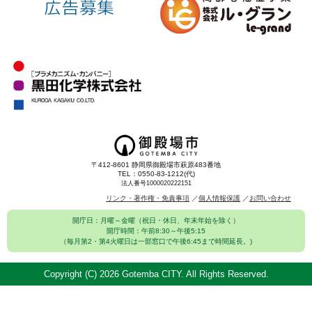
〒412-8601 静岡県御殿場市萩原483番地
TEL：0550-83-1212(代)
法人番号1000020222151
リンク・著作権・免責事項
個人情報保護
お問い合わせ
開庁日：月曜～金曜（祝日・休日、年末年始を除く）
開庁時間：午前8:30～午後5:15
（毎月第2・第4火曜日は一部窓口で午後6:45まで時間延長。)
Copyright (C)
2026 Gotemba CITY. All Rights Reserved.