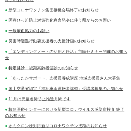
新型コロナワクチン集団接種会場終了のお知らせ
医療ひっ迫防止対策強化宣言発令に伴う県からのお願い
一般献血協力のお願い
災害時避難行動要支援者の支援計画のお知らせ
「エンディングノートの活用と終活」市民セミナー開催のお知ら
せ
特定健診・後期高齢者健診のお知らせ
「あったかサポート」支援員養成講座 地域支援員さん大募集
国土交通省認定「福祉車両運転者講習」受講者募集のお知らせ
11月は児童虐待防止推進月間です
救急医療センターにおける新型コロナウイルス感染症検査 終了
のお知らせ
オミクロン株対応新型コロナワクチン接種のお知らせ