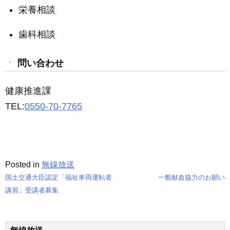
栄養相談
歯科相談
問い合わせ
健康推進課
TEL:
0550-70-7765
Posted in
無線放送
国土交通大臣認定「福祉車両運転者
一般献血協力のお願い
投
講習」受講者募集
稿
ナ