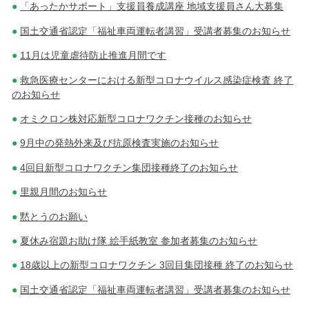
「あったかサポート」支援員養成講座 地域支援員さん大募集
国土交通省認定「福祉車両運転者講習」受講者募集のお知らせ
11月は児童虐待防止推進月間です
救急医療センターにおける新型コロナウイルス感染症検査 終了
のお知らせ
オミクロン株対応新型コロナワクチン接種のお知らせ
9月中の発熱外来及び抗原検査実施のお知らせ
4回目新型コロナワクチン集団接種終了のお知らせ
里親月間のお知らせ
黙とうのお願い
夏休み宿題お助け隊 絵手紙教室 参加者募集のお知らせ
18歳以上の新型コロナワクチン 3回目集団接種 終了のお知らせ
国土交通省認定「福祉車両運転者講習」受講者募集のお知らせ