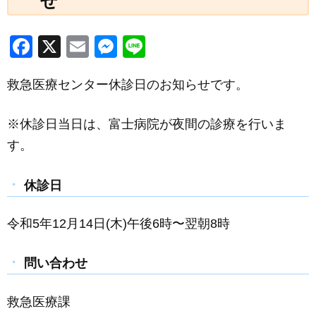
せ
F
X
E
M
Li
a
m
e
n
救急医療センター休診日のお知らせです。
c
ail
ss
e
e
e
※休診日当日は、富士病院が夜間の診療を行いま
b
n
す。
o
g
o
er
休診日
k
令和5年12月14日(木)午後6時〜翌朝8時
問い合わせ
救急医療課