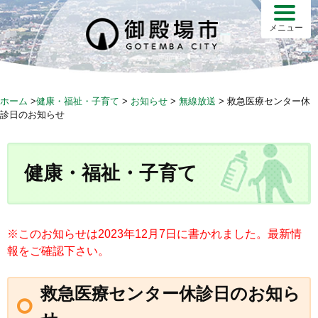
S
k
メニュー
i
p
t
o
ホーム
>
健康・福祉・子育て
>
お知らせ
>
無線放送
>
救急医療センター休
c
診日のお知らせ
o
n
t
健康・福祉・子育て
e
n
t
※このお知らせは2023年12月7日に書かれました。最新情
報をご確認下さい。
救急医療センター休診日のお知ら