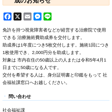
成のお知らせ
F
X
E
M
Li
a
m
e
n
免許を持つ視覚障害者などが経営する治療院で使用
c
ail
ss
e
できる 治療施術費助成券を交付します。
e
e
助成券は1年度につき5枚交付します。施術1回につき
b
n
1枚使用でき、2,000円分を助成します。
o
g
対象は 市内在住の50歳以上の人または令和5年4月1
o
er
日までに50歳になる人です。
k
交付を希望する人は、身分証明書と印鑑をもって 社
会福祉課窓口へお越しください。
問い合わせ
社会福祉課