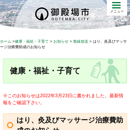
S
k
メニュー
i
p
t
o
ホーム
>
健康・福祉・子育て
>
お知らせ
>
無線放送
>
はり、灸及びマッサ
c
ージ治療費助成のお知らせ
o
n
t
健康・福祉・子育て
e
n
t
※このお知らせは2022年3月23日に書かれました。最新情
報をご確認下さい。
はり、灸及びマッサージ治療費助