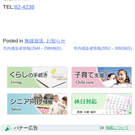
TEL:
82-4238
Posted in
無線放送
,
お知らせ
市内感染者情報(2944～2980例目)
市内感染者情報(3052～3092例目)
投
稿
ナ
ビ
ゲ
ー
シ
バナー広告
掲載について