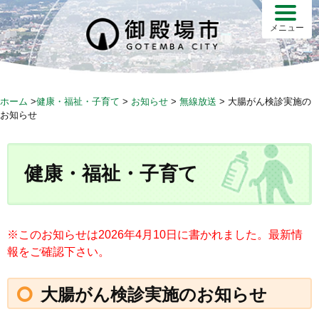
S
k
メニュー
i
p
t
o
ホーム
>
健康・福祉・子育て
>
お知らせ
>
無線放送
>
大腸がん検診実施の
c
お知らせ
o
n
t
健康・福祉・子育て
e
n
t
※このお知らせは2026年4月10日に書かれました。最新情
報をご確認下さい。
大腸がん検診実施のお知らせ