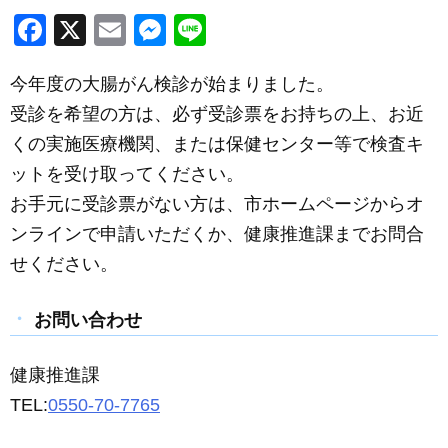
F
X
E
M
Li
a
m
e
n
今年度の大腸がん検診が始まりました。
c
ail
ss
e
受診を希望の方は、必ず受診票をお持ちの上、お近
e
e
くの実施医療機関、または保健センター等で検査キ
b
n
ットを受け取ってください。
o
g
お手元に受診票がない方は、市ホームページからオ
o
er
ンラインで申請いただくか、健康推進課までお問合
k
せください。
お問い合わせ
健康推進課
TEL:
0550-70-7765