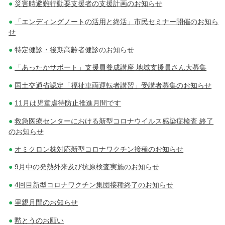
災害時避難行動要支援者の支援計画のお知らせ
「エンディングノートの活用と終活」市民セミナー開催のお知ら
せ
特定健診・後期高齢者健診のお知らせ
「あったかサポート」支援員養成講座 地域支援員さん大募集
国土交通省認定「福祉車両運転者講習」受講者募集のお知らせ
11月は児童虐待防止推進月間です
救急医療センターにおける新型コロナウイルス感染症検査 終了
のお知らせ
オミクロン株対応新型コロナワクチン接種のお知らせ
9月中の発熱外来及び抗原検査実施のお知らせ
4回目新型コロナワクチン集団接種終了のお知らせ
里親月間のお知らせ
黙とうのお願い