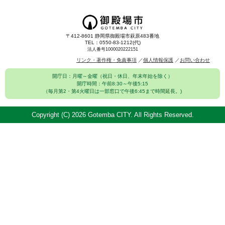
〒412-8601 静岡県御殿場市萩原483番地
TEL：0550-83-1212(代)
法人番号1000020222151
リンク・著作権・免責事項
個人情報保護
お問い合わせ
開庁日：月曜～金曜（祝日・休日、年末年始を除く）
開庁時間：午前8:30～午後5:15
（毎月第2・第4火曜日は一部窓口で午後6:45まで時間延長。)
Copyright (C)
2026 Gotemba CITY. All Rights Reserved.