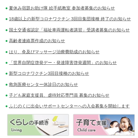
夏休み宿題お助け隊 絵手紙教室 参加者募集のお知らせ
18歳以上の新型コロナワクチン 3回目集団接種 終了のお知らせ
国土交通省認定「福祉車両運転者講習」受講者募集のお知らせ
高齢者連絡票作成のお知らせ
はり、灸及びマッサージ治療費助成のお知らせ
「世界自閉症啓発デー・発達障害啓発週間」のお知らせ
新型コロナワクチン3回目接種のお知らせ
救急医療センター休診日のお知らせ
子ども家庭支援員、虐待対応専門員 募集のお知らせ
ふじのくに出会いサポートセンターへの入会募集を開始します