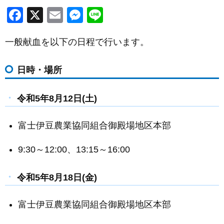
F
X
E
M
Li
a
m
e
n
一般献血を以下の日程で行います。
c
ail
ss
e
e
e
日時・場所
b
n
o
g
令和5年8月12日(土)
o
er
k
富士伊豆農業協同組合御殿場地区本部
9:30～12:00、13:15～16:00
令和5年8月18日(金)
富士伊豆農業協同組合御殿場地区本部