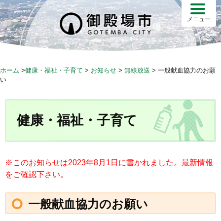
S
k
メニュー
i
p
t
o
ホーム
>
健康・福祉・子育て
>
お知らせ
>
無線放送
>
一般献血協力のお願
c
い
o
n
t
健康・福祉・子育て
e
n
t
※このお知らせは2023年8月1日に書かれました。最新情報
をご確認下さい。
一般献血協力のお願い