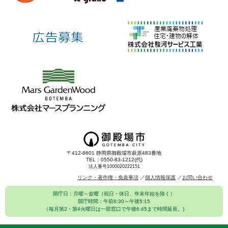
〒412-8601 静岡県御殿場市萩原483番地
TEL：0550-83-1212(代)
法人番号1000020222151
リンク・著作権・免責事項
個人情報保護
お問い合わせ
開庁日：月曜～金曜（祝日・休日、年末年始を除く）
開庁時間：午前8:30～午後5:15
（毎月第2・第4火曜日は一部窓口で午後6:45まで時間延長。)