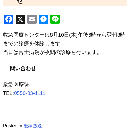
せ
F
X
E
M
Li
a
m
e
n
救急医療センターは8月10日(木)午後6時から翌朝8時
c
ail
ss
e
までの診療を休診します。
e
e
当日は富士病院が夜間の診療を行います。
b
n
o
g
問い合わせ
o
er
k
救急医療課
TEL:
0550-83-1111
Posted in
無線放送