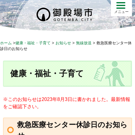
S
k
メニュー
i
p
t
o
ホーム
>
健康・福祉・子育て
>
お知らせ
>
無線放送
>
救急医療センター休
c
診日のお知らせ
o
n
t
健康・福祉・子育て
e
n
t
※このお知らせは2023年8月3日に書かれました。最新情報
をご確認下さい。
救急医療センター休診日のお知ら