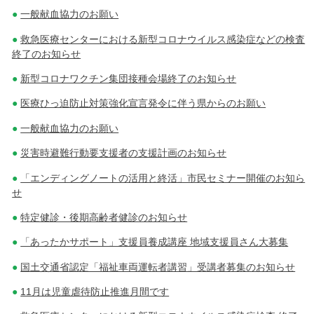
一般献血協力のお願い
救急医療センターにおける新型コロナウイルス感染症などの検査
終了のお知らせ
新型コロナワクチン集団接種会場終了のお知らせ
医療ひっ迫防止対策強化宣言発令に伴う県からのお願い
一般献血協力のお願い
災害時避難行動要支援者の支援計画のお知らせ
「エンディングノートの活用と終活」市民セミナー開催のお知ら
せ
特定健診・後期高齢者健診のお知らせ
「あったかサポート」支援員養成講座 地域支援員さん大募集
国土交通省認定「福祉車両運転者講習」受講者募集のお知らせ
11月は児童虐待防止推進月間です