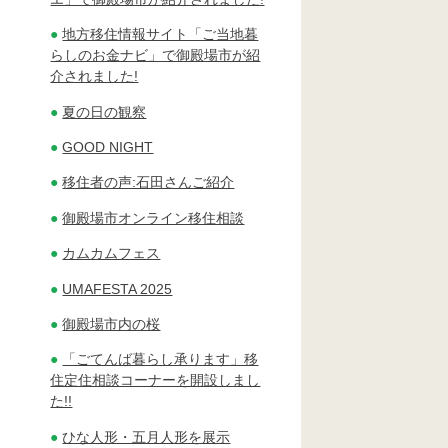
地方移住情報サイト「ご当地暮
らしのお金ナビ」で御殿場市が紹
介されました!
夏の日の観察
GOOD NIGHT
移住者の声:石田さんご紹介
御殿場市オンライン移住相談
カムカムフェス
UMAFESTA 2025
御殿場市内の桜
「ごてんば暮らし承ります」移
住定住相談コーナーを開設しまし
た!!
ひな人形・五月人形を展示