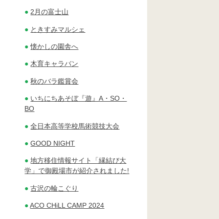
2月の富士山
ときすみマルシェ
懐かしの園舎へ
木育キャラバン
秋のバラ鑑賞会
いちにちあそぼ『遊』A・SO・
BO
全日本高等学校馬術競技大会
GOOD NIGHT
地方移住情報サイト「縁結び大
学」で御殿場市が紹介されました!
古沢の輪こぐり
ACO CHiLL CAMP 2024