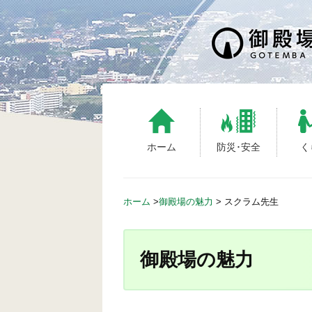
S
k
i
p
t
o
c
o
n
ホーム
防災･安全
く
t
e
n
ホーム
>
御殿場の魅力
>
スクラム先生
t
御殿場の魅力