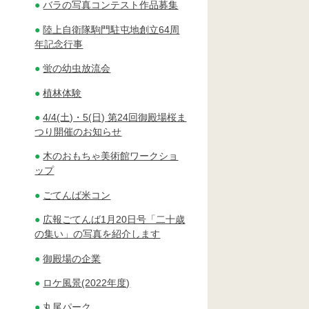
バラの写真コンテスト作品募集
陸上自衛隊駒門駐屯地創立64周
年記念行事
蛍の幼虫放流会
植林体験
4/4(土)・5(日) 第24回御殿場桜ま
つり開催のお知らせ
木のおもちゃ美術館ワークショ
ップ
ごてんば米コン
広報ごてんば1月20日号「二十歳
の集い」の写真を紹介します
御殿場の企業
ロケ風景(2022年度)
丸尾パーク