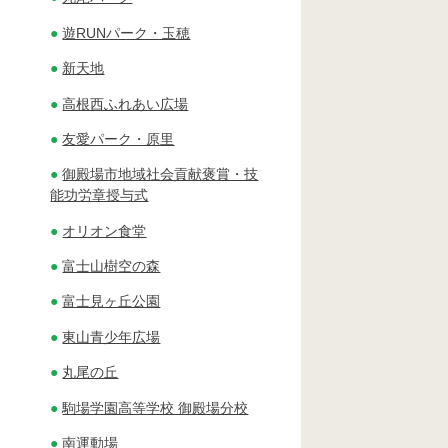
遊RUNパーク・玉穂
新天地
高根西ふれあい広場
友愛パーク・原里
御殿場市地域社会貢献褒賞・技
能功労章授与式
オリオン食堂
富士山樹空の森
富士見ヶ丘公園
東山青少年広場
丸尾の丘
駒場学園高等学校 御殿場分校
南運動場