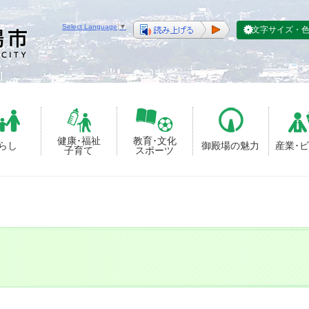
Select Language
▼
文字サイズ・
健康･福祉
教育･文化
らし
御殿場の魅力
産業･
子育て
スポーツ