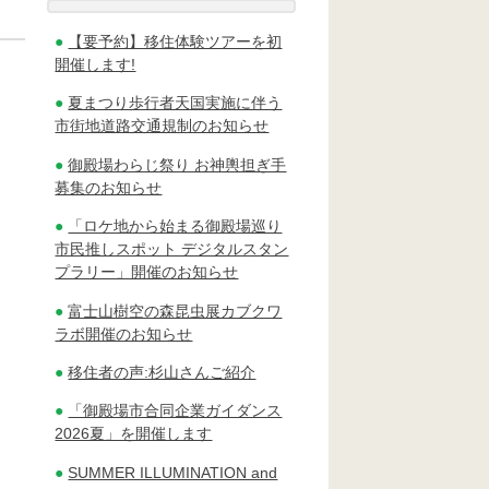
【要予約】移住体験ツアーを初
開催します!
夏まつり歩行者天国実施に伴う
市街地道路交通規制のお知らせ
御殿場わらじ祭り お神輿担ぎ手
募集のお知らせ
「ロケ地から始まる御殿場巡り
市民推しスポット デジタルスタン
プラリー」開催のお知らせ
富士山樹空の森昆虫展カブクワ
ラボ開催のお知らせ
移住者の声:杉山さんご紹介
「御殿場市合同企業ガイダンス
2026夏」を開催します
SUMMER ILLUMINATION and