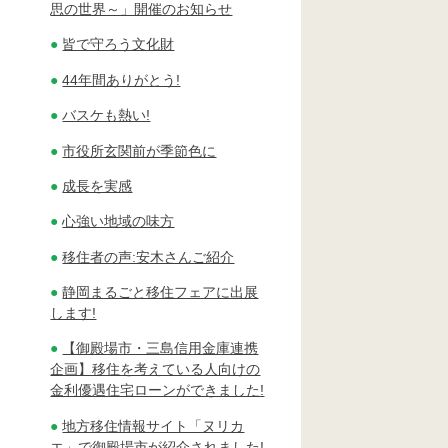
思の世界～」開催のお知らせ
皆で守ろう文化財
44年間ありがとう!
バスケも熱い!
市役所玄関前が季節色に
成長を実感
心強い地域の味方
移住者の声:安木さんご紹介
静岡まるごと移住フェアに出展
します!
【御殿場市・三島信用金庫連携
企画】移住を考えている人向けの
金利優遇住宅ローンができました!
地方移住情報サイト「ヌリカ
エ」で御殿場市が紹介されました!