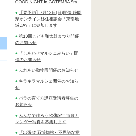
GOOD NIGHT in GOTEMBA Sta.
【要予約】7月12日(日)開催 静岡
県オンライン移住相談会「東部地
域DAY」に参加します!
第13回こども和太鼓まつり開催
のお知らせ
「しあわせマルシェみらい」開
催のお知らせ
ふれあい動物園開催のお知らせ
キラキラマルシェ開催のお知ら
せ
バラの育て方講座受講者募集の
お知らせ
みんなで作ろう!令和9年 市政カ
レンダー写真を募集します
「出張!奇石博物館～不思議な意